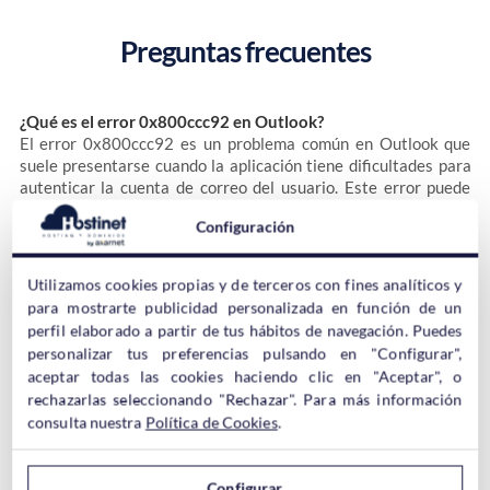
Preguntas frecuentes
¿Qué es el error 0x800ccc92 en Outlook?
El error 0x800ccc92 es un problema común en Outlook que
suele presentarse cuando la aplicación tiene dificultades para
autenticar la cuenta de correo del usuario. Este error puede
surgir tanto en la versión de aplicación de Outlook como en
Configuración
Outlook.com.
Utilizamos cookies propias y de terceros con fines analíticos y
¿Cómo puedo prevenir el error 0x800ccc92 en Outlook?
para mostrarte publicidad personalizada en función de un
Puedes prevenir este error de varias maneras. Asegúrate de
perfil elaborado a partir de tus hábitos de navegación. Puedes
que tus datos de inicio de sesión sean correctos y estén
personalizar tus preferencias pulsando en "Configurar",
actualizados. Además, es recomendable realizar chequeos
aceptar todas las cookies haciendo clic en "Aceptar", o
regulares de tu archivo PST para detectar y reparar cualquier
rechazarlas seleccionando "Rechazar". Para más información
daño. Mantener tu aplicación de Outlook actualizada también
consulta nuestra
Política de Cookies
.
puede ayudar a prevenir este y otros errores.
Configurar