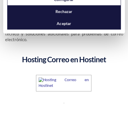
¿Qué debo hacer si no puedo solucionar el error 0x800ccc92
en Outlook?
Rechazar
Si has intentado todos los pasos y aún experimentas el error
0x800ccc92, podría ser útil buscar ayuda profesional. Servicios
Aceptar
de
alojamiento web
como Hostinet pueden ofrecer soporte
técnico y soluciones adicionales para problemas de correo
electrónico.
Hosting Correo en Hostinet