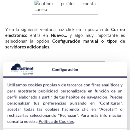
Y en la siguiente ventana haz click en la pestaña de
Correo
electrónico
entra en
Nuevo…
y algo muy importante es
seleccionar la opción
Configuración manual o tipos de
servidores adicionales
.
Configuración
Utilizamos cookies propias y de terceros con fines analíticos y
para mostrarte publicidad personalizada en función de un
En el siguiente paso seleccionar
POP o IMAP
y luego tendrás
perfil elaborado a partir de tus hábitos de navegación. Puedes
que añadir la configuración de la cuenta desde la nueva
personalizar tus preferencias pulsando en "Configurar",
ventana.
aceptar todas las cookies haciendo clic en "Aceptar", o
rechazarlas seleccionando "Rechazar". Para más información
consulta nuestra
Política de Cookies
.