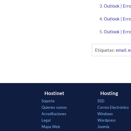
Outlook | Err
Outlook | Err
Outlook | Err
Etiquetas:
email
,
e
Hostinet
Hosting
Soporte
SSD
Quienes somos
Correo Electrónico
Acreditaciones
Windows
Legal
Wordpress
Mapa Web
Joomla