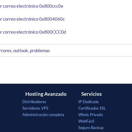
or correo electrónico 0x800ccc0e
or correo electrónico 0x8004060c
or correo electrónico 0x800CCC0d
rrores
,
outlook
,
problemas
Hosting Avanzado
Servicios
Distribuidores
IP Dedicada
Servidores VPS
Certificados SSL
Administración completa
Whois Privado
WebFácil
Seguro Backup