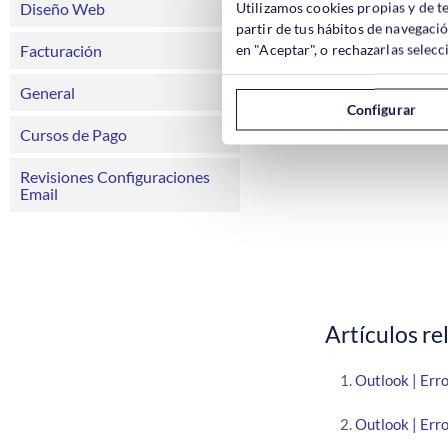
folders.
5. Escriba
Utilizamos cookies propias y de t
Diseño Web
partir de tus hábitos de navegaci
Outlook 
6. Inicie
en "Aceptar", o rechazarlas sele
Facturación
– Le recomendamos
General
evitar pérdidas no
Configurar
Cursos de Pago
Revisiones Configuraciones
Email
Artículos re
Outlook | Err
Outlook | Err