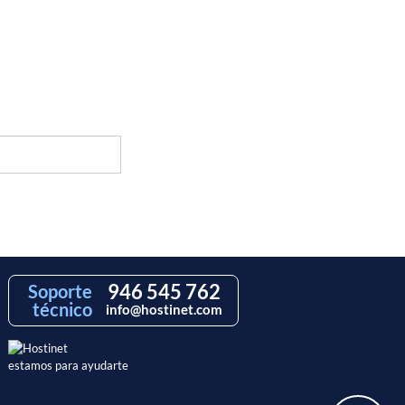
946 545 762
Soporte
técnico
info@hostinet.com
estamos para ayudarte