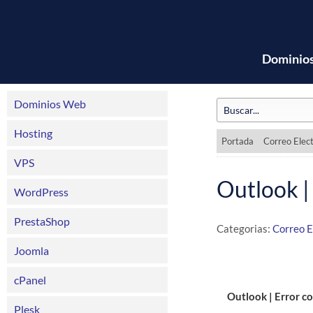
Dominio
Dominios Web
Hosting
Portada
Correo Elec
VPS
Outlook |
WordPress
PrestaShop
Categorias:
Correo E
Joomla
cPanel
Outlook | Error c
Plesk