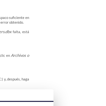
spaco suficiente en
 error obtenido.
ers.dbx
falta, está
Archivos o
clic en
C:) y, después, haga
 continuación, haga