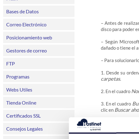
Bases de Datos
– Antes de realiza
Correo Electrónico
disco para poder en
Posicionamiento web
– Según Microsoft
dañado o tiene el a
Gestores de correo
– Para solucionarl
FTP
1. Desde su orden
Programas
carpetas
.
Webs Utiles
No
2. En el cuadro
Tienda Online
Bu
3. En el cuadro
Buscar aho
clic en
Certificados SSL
4. Haga clic con e
Cambiar n
Consejos Legales
clic en