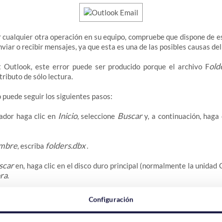
r cualquier otra operación en su equipo, compruebe que dispone de e
viar o recibir mensajes, ya que esta es una de las posibles causas del
old
 Outlook, este error puede ser producido porque el archivo F
tributo de sólo lectura.
o puede seguir los siguientes pasos:
Inicio
Buscar
ador haga clic en
, seleccione
y, a continuación, haga 
mbre
folders.dbx
, escriba
.
scar
en, haga clic en el disco duro principal (normalmente la unidad 
ra
.
Folders.dbx
l botón secundario del mouse (ratón) en el archivo
y, a
Configuración
ombre
.