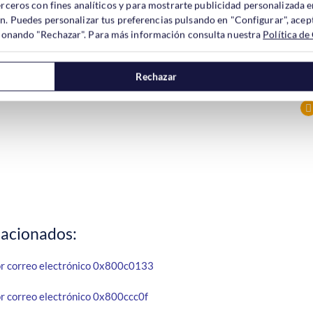
old
Aceptar
y, a continuación, haga clic en
.
erceros con fines analíticos y para mostrarte publicidad personalizada e
ón. Puedes personalizar tus preferencias pulsando en "Configurar", acept
Express
Folders.dbx
. Se creará automáticamente un nuevo archivo
.
ccionando "Rechazar". Para más información consulta nuestra
Política de
 que antes de seguir estos pasos realice una copia de seguridad d
 deseadas.
Rechazar
lacionados:
or correo electrónico 0x800c0133
or correo electrónico 0x800ccc0f