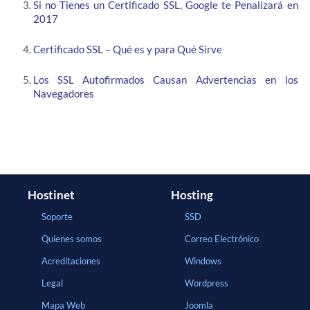
Si no Tienes un Certificado SSL, Google te Penalizará en
2017
Certificado SSL – Qué es y para Qué Sirve
Los SSL Autofirmados Causan Advertencias en los
Navegadores
Hostinet
Hosting
Soporte
SSD
Quienes somos
Correo Electrónico
Acreditaciones
Windows
Legal
Wordpress
Mapa Web
Joomla