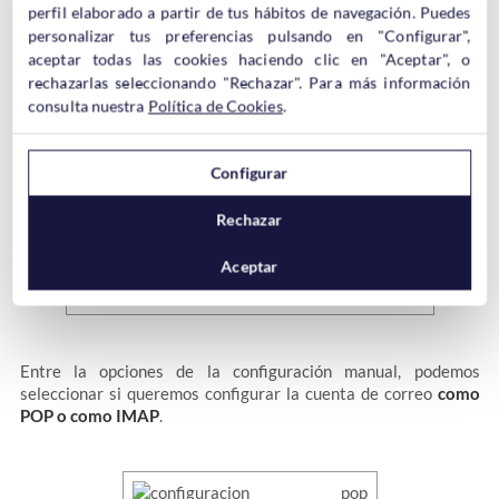
perfil elaborado a partir de tus hábitos de navegación. Puedes
personalizar tus preferencias pulsando en "Configurar",
El problema de POP es que sólo podemos gestionar los correos
aceptar todas las cookies haciendo clic en "Aceptar", o
en un dispositivo y si se rompe o se pierde, adiós a los emails.
rechazarlas seleccionando "Rechazar". Para más información
consulta nuestra
Política de Cookies
.
En cualquier caso con Thunderbird podemos configurar la
cuenta de correo como POP, pero para esto tenemos que pulsar
en la opción
Configuración Manual
, antes de hacer click en
Configurar
«Hecho».
Rechazar
Aceptar
Entre la opciones de la configuración manual, podemos
seleccionar si queremos configurar la cuenta de correo
como
POP o como IMAP
.