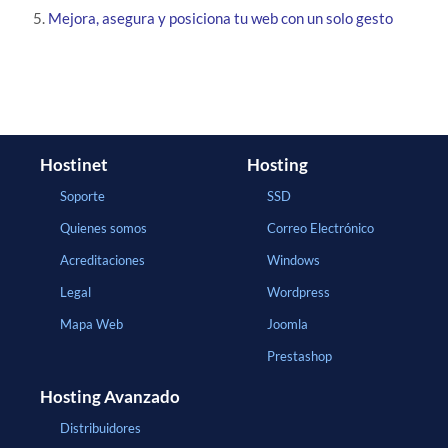
Mejora, asegura y posiciona tu web con un solo gesto
Hostinet
Hosting
Soporte
SSD
Quienes somos
Correo Electrónico
Acreditaciones
Windows
Legal
Wordpress
Mapa Web
Joomla
Prestashop
Hosting Avanzado
Distribuidores