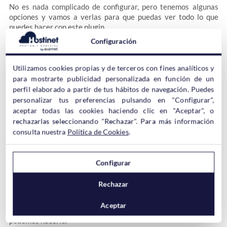
No es nada complicado de configurar, pero tenemos algunas
opciones y vamos a verlas para que puedas ver todo lo que
puedes hacer con este plugin.
Configuración
– Posición
Desde aquí determinaremos la posición del TOC. Por defecto se
Utilizamos cookies propias y de terceros con fines analíticos y
«Antes del primer titular»
muestra
pero podemos cambiarlo
para mostrarte publicidad personalizada en función de un
si queremos.
perfil elaborado a partir de tus hábitos de navegación. Puedes
personalizar tus preferencias pulsando en "Configurar",
– Mostrar Cuando
aceptar todas las cookies haciendo clic en "Aceptar", o
Aquí podemos especificar a partir de cuantos titulares
rechazarlas seleccionando "Rechazar". Para más información
incluidos en el post, se generará el TOC. Igual no queremos que
se generen si sólo hay un par de títulos, pero esto ya es una
consulta nuestra
Política de Cookies
.
decisión personal.
– Auto insertar…
Configurar
Desde aquí podemos seleccionar en qué tipo de contenidos
queremos que se muestre el TOC. Lo más habitual son páginas
Rechazar
y post, pero podemos seleccionar lo que queremos.
– Texto del Encabezado
Aceptar
Podemos poner un título en los TOC’s si queremos. Desde aquí
podemos hacerlo.