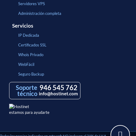
Servidores VPS
Administración completa
Servicios
IP Dedicada
Certificados SSL
Whois Privado
WebFácil
Seguro Backup
946 545 762
Soporte
técnico
info@hostinet.com
estamos para ayudarte
Todos los precios indicados en esta web NO incluyen el 21% de I.V.A.