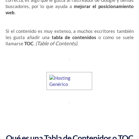
correcta, es algo que le gusta al rastreador de Google y demás
buscadores, por lo que ayuda a
mejorar el posicionamiento
web
.
Si el contenido es muy extenso, a muchos escritores también
les gusta añadir una
tabla de contenidos
o como se suele
(Table of Contents)
llamarse
TOC
.
.
Qué es una Tabla de Contenidos o TOC