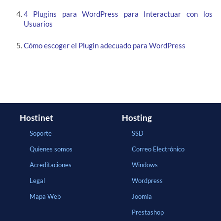
4 Plugins para WordPress para Interactuar con los
Usuarios
Cómo escoger el Plugin adecuado para WordPress
Hostinet
Hosting
Soporte
SSD
Quienes somos
Correo Electrónico
Acreditaciones
Windows
Legal
Wordpress
Mapa Web
Joomla
Prestashop