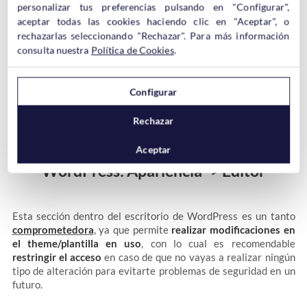
solo indicar que,
si cambias el número de segundos en el
personalizar tus preferencias pulsando en "Configurar",
código que hemos puesto correspondería al tiempo que va a
aceptar todas las cookies haciendo clic en "Aceptar", o
durar la sesión en WordPress
, aunque realmente no importa
rechazarlas seleccionando "Rechazar". Para más información
mucho poner segundos como para 20 o 40 años. De hecho, con
consulta nuestra
Política de Cookies
.
10 años puede que sea más que suficiente.
Configurar
Si todo ha ido correctamente ya no volverás a desloguearte
nunca más de WordPress, al no ser, claro está, que borres las
Rechazar
cookies…
Aceptar
WordPress: Apariencia -> Editor
Esta sección dentro del escritorio de WordPress es un tanto
comprometedora
, ya que permite
realizar modificaciones en
el theme/plantilla en uso
, con lo cual es recomendable
restringir el acceso
en caso de que no vayas a realizar ningún
tipo de alteración para evitarte problemas de seguridad en un
futuro.