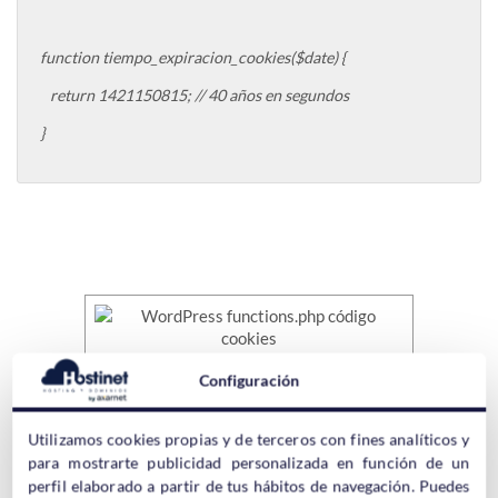
function tiempo_expiracion_cookies($date) {
return 1421150815; // 40 años en segundos
}
Configuración
5.- Click en el botón azul de
“Actualizar archivo”
.
Utilizamos cookies propias y de terceros con fines analíticos y
para mostrarte publicidad personalizada en función de un
¡Y eso es todo! Solo copiar y pegar el código. Muy sencillo. Tan
perfil elaborado a partir de tus hábitos de navegación. Puedes