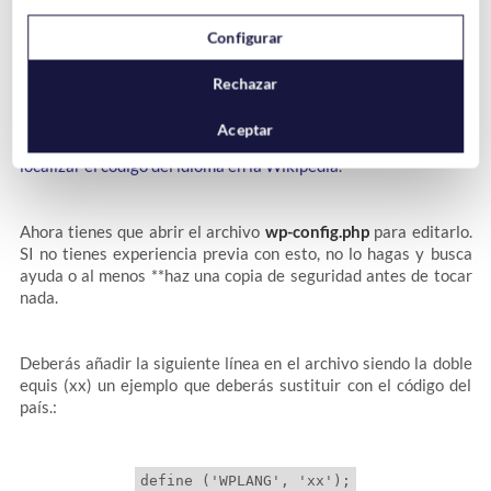
Si lo que necesitas es dejar WordPress en modo RTL para
añadir un idioma que lo utilice, puedes hacerlo, pero deberás
Configurar
seguir algunos pasos.
Rechazar
El primero es localizar el
código del idioma
que quieras
Aceptar
utilizar. Por ejemplo, el español es
es
y el inglés es
en
. Puedes
localizar el código del idioma en la Wikipedia
.
Ahora tienes que abrir el archivo
wp-config.php
para editarlo.
SI no tienes experiencia previa con esto, no lo hagas y busca
ayuda o al menos **haz una copia de seguridad antes de tocar
nada.
Deberás añadir la siguiente línea en el archivo siendo la doble
equis (xx) un ejemplo que deberás sustituir con el código del
país.: