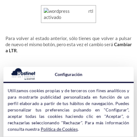
Para volver al estado anterior, sólo tienes que volver a pulsar
de nuevo el mismo botón, pero esta vez el cambio será
Cambiar
a LTR
.
De esta forma tan sencilla puedes comprobar si el tema de tu
Configuración
WordPress se verá bien en formato RTL.
Utilizamos cookies propias y de terceros con fines analíticos y
para mostrarte publicidad personalizada en función de un
perfil elaborado a partir de tus hábitos de navegación. Puedes
personalizar tus preferencias pulsando en "Configurar",
Cambiar WordPress a RTL con otro
aceptar todas las cookies haciendo clic en "Aceptar", o
Idioma
rechazarlas seleccionando "Rechazar". Para más información
consulta nuestra
Política de Cookies
.