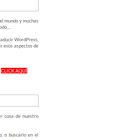
del mundo y muchas
todo…
traducir WordPress,
cir esos aspectos de
.
CLICK AQUÍ
er cosa de nuestro
b
, o buscarlo en el