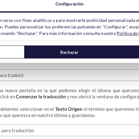
Configuración
erceros con fines analíticos y para mostrarte publicidad personalizada e
ón. Puedes personalizar tus preferencias pulsando en "Configurar", acept
que podemos traducir los plugins que tengamos instalados.
ccionando "Rechazar". Para más información consulta nuestra
Política de
, nosotros vamos a editar el plugin
WooCommerce Smart Sale Ba
tículo
y necesita de una traducción.
Rechazar
emos sólo debemos hacer click en
Nuevo Idioma
.
na nueva pestaña en la que podemos elegir el idioma que queramo
click en
Comenzar la traducción
y nos abrirá la ventana de configura
o debemos seleccionar en el
Texto Origen
el término que queremos tra
s que aparezca en nuestro idioma y guardamos.