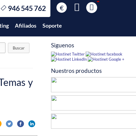
€
946 545 762
€
EUR
ting
Afiliados
Soporte
$
USD
£
GBP
Siguenos
$
MXN
Nuestros productos
 Temas y