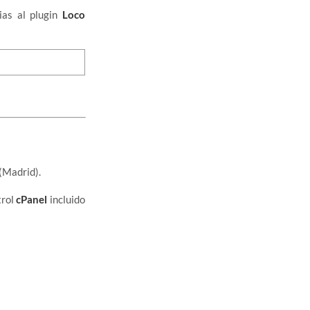
ias al plugin
Loco
(Madrid).
trol
cPanel
incluido