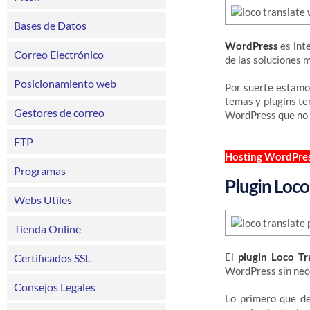
Bases de Datos
WordPress
es int
Correo Electrónico
de las soluciones 
Posicionamiento web
Por suerte estam
temas y plugins t
Gestores de correo
WordPress que no 
FTP
Hosting WordPre
Programas
Plugin Loco
Webs Utiles
Tienda Online
El
plugin Loco Tr
Certificados SSL
WordPress sin nec
Consejos Legales
Lo primero que d