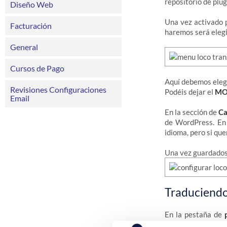
repositorio de plu
Diseño Web
Una vez activado 
Facturación
haremos será elegi
General
Cursos de Pago
Aquí debemos elegir
Revisiones Configuraciones
Podéis dejar el
MO 
Email
En la sección de
Ca
de WordPress. En 
idioma, pero si que
Una vez guardados
Traduciendo
En la pestaña de
estén instalados 