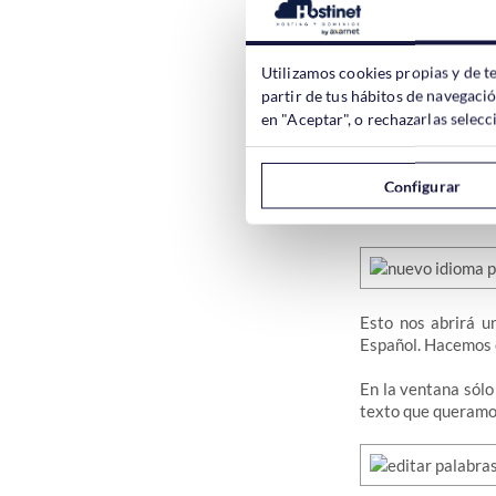
Utilizamos cookies propias y de t
partir de tus hábitos de navegaci
Y también veremos 
en "Aceptar", o rechazarlas sele
A modo de ejemplo
hablado en
este ar
Configurar
Una vez lo localic
Esto nos abrirá u
Español. Hacemos 
En la ventana sól
texto que queramo