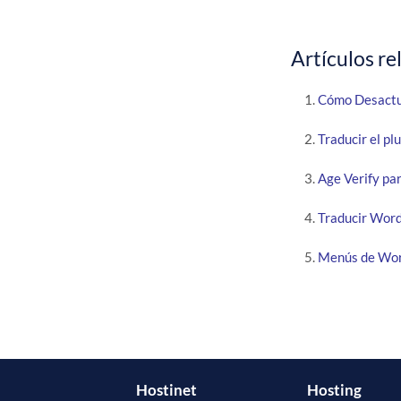
Artículos re
Cómo Desactua
Traducir el pl
Age Verify pa
Traducir Word
Menús de Word
Hostinet
Hosting