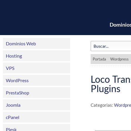
Dominio
Dominios Web
Hosting
Portada
Wordpress
VPS
Loco Tran
WordPress
Plugins
PrestaShop
Joomla
Categorias:
Wordpre
cPanel
Plesk