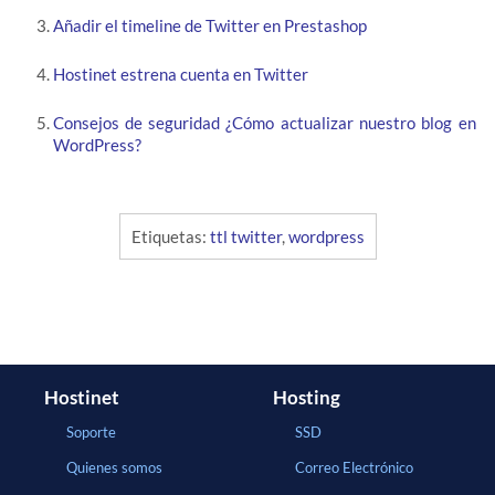
Añadir el timeline de Twitter en Prestashop
Hostinet estrena cuenta en Twitter
Consejos de seguridad ¿Cómo actualizar nuestro blog en
WordPress?
Etiquetas:
ttl twitter
,
wordpress
Hostinet
Hosting
Soporte
SSD
Quienes somos
Correo Electrónico