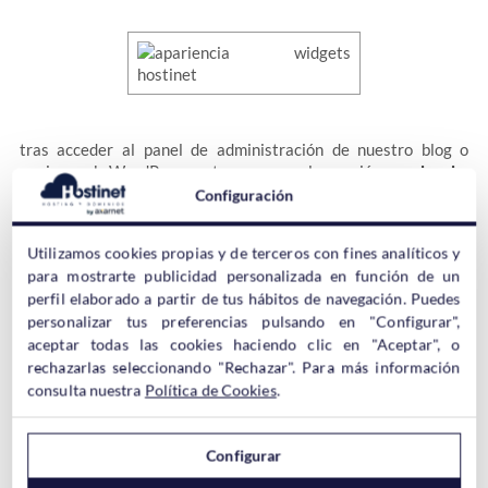
tras acceder al panel de administración de nuestro blog o
pagina web WordPress entraremos en la sección
apariencia-
widgets
. Tras elegir el lugar para el ttl que mejor se adapte a
Configuración
nuestro theme de WordPress deberemos seleccionar
el widget
Texto
.
Utilizamos cookies propias y de terceros con fines analíticos y
para mostrarte publicidad personalizada en función de un
perfil elaborado a partir de tus hábitos de navegación. Puedes
personalizar tus preferencias pulsando en "Configurar",
aceptar todas las cookies haciendo clic en "Aceptar", o
rechazarlas seleccionando "Rechazar". Para más información
consulta nuestra
Política de Cookies
.
En este widget deberemos
configurar el nombre que
deseamos darle a nuestro TTL
y copiar el código que hemos
copiado en el documento de texto de la primera parte del
Configurar
documento.