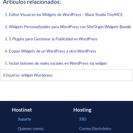
Artículos relacionados:
Editor Visual en los Widgets de WordPress – Black Studio TinyMCE
Widgets Personalizables para WordPress con SiteOrigin Widgets Bundle
5 Plugins para Gestionar la Publicidad en WordPress
Copiar Widgets de un WordPress a otro WordPress
Incluir botones de redes sociales en WordPress vía widget
Etiquetas:
widget Wordpress
Hostinet
Hosting
Soporte
SSD
Quienes somos
Correo Electrónico