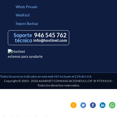
Whois Privado
WebFácil
Seguro Backup
946 545 762
Soporte
técnico
info@hostinet.com
estamos para ayudarte
Todos los precios indicados en esta web NO incluyen el 21% de I.V.A.
Copyright © 2003 - 2026 AXARNET COMUNICACIONES S.L CIF: B-97193114 -
Todos los derechos reservados.