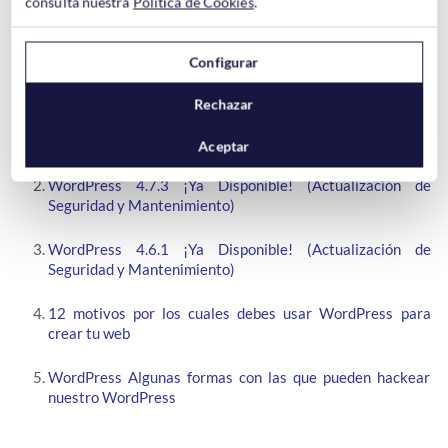
consulta nuestra
Política de Cookies
.
Configurar
Artículos relacionados:
Rechazar
WordPress 4.7.2 ¡Ya Disponible! (Actualización de
Seguridad)
Aceptar
WordPress 4.7.3 ¡Ya Disponible! (Actualización de
Seguridad y Mantenimiento)
WordPress 4.6.1 ¡Ya Disponible! (Actualización de
Seguridad y Mantenimiento)
12 motivos por los cuales debes usar WordPress para
crear tu web
WordPress Algunas formas con las que pueden hackear
nuestro WordPress