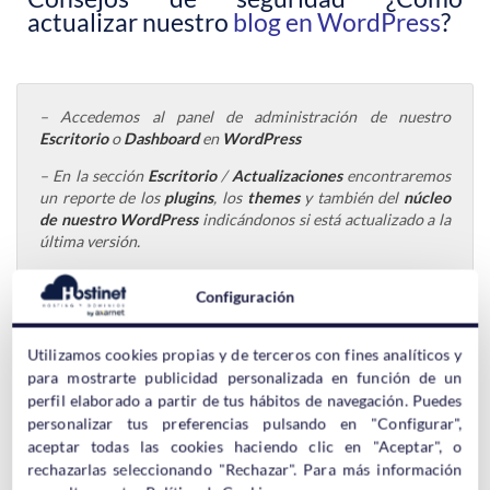
actualizar nuestro
blog en WordPress
?
– Accedemos al panel de administración de nuestro
Escritorio
o
Dashboard
en
WordPress
– En la sección
Escritorio
/
Actualizaciones
encontraremos
un reporte de los
plugins
, los
themes
y también del
núcleo
de nuestro WordPress
indicándonos si está actualizado a la
última versión.
– Para actualizar el núcleo de WordPress si se encuentra
Configuración
desactualizado basta con marcar la opción
Actualizar
ahora
. Comenzará la descarga e instalación de la última
versión que mantendrá al día el motor de nuestro sitio web.
Utilizamos cookies propias y de terceros con fines analíticos y
para mostrarte publicidad personalizada en función de un
perfil elaborado a partir de tus hábitos de navegación. Puedes
personalizar tus preferencias pulsando en "Configurar",
aceptar todas las cookies haciendo clic en "Aceptar", o
rechazarlas seleccionando "Rechazar". Para más información