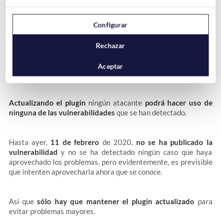
Configurar
Rechazar
Si eres uno de los muchos usuarios que tiene
instalado el
plugin GDPR Cookie Consent en WordPress
, lo primero que
Aceptar
tienes que hacer es
actualizarlo a la versión 1.8.3 o superior
.
Actualizando el plugin
ningún atacante
podrá hacer uso de
ninguna de las vulnerabilidades
que se han detectado.
Hasta ayer,
11 de febrero
de 2020,
no se ha publicado la
vulnerabilidad
y no se ha detectado ningún caso que haya
aprovechado los problemas, pero evidentemente, es previsible
que intenten aprovecharla ahora que se conoce.
Así que
sólo hay que mantener el plugin actualizado
para
evitar problemas mayores.