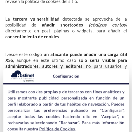
revisen la política de cookies del sitio.
La
tercera vulnerabilidad
detectada se aprovecha de la
(códigos cortos)
posibilidad de
añadir shortcodes
directamente en post, páginas o widgets, para añadir el
consentimiento de cookies
.
Desde este código
un atacante puede añadir una carga útil
XSS
, aunque en este último caso
sólo sería visible para
administradores, autores y editores
, no para usuarios y
suscriptores.
Configuración
Utilizamos cookies propias y de terceros con fines analíticos y
para mostrarte publicidad personalizada en función de un
perfil elaborado a partir de tus hábitos de navegación. Puedes
Tengo Instalado el Plugin GDPR Cookie
personalizar tus preferencias pulsando en "Configurar",
Consent – ¿Qué debo Hacer?
aceptar todas las cookies haciendo clic en "Aceptar", o
rechazarlas seleccionando "Rechazar". Para más información
consulta nuestra
Política de Cookies
.