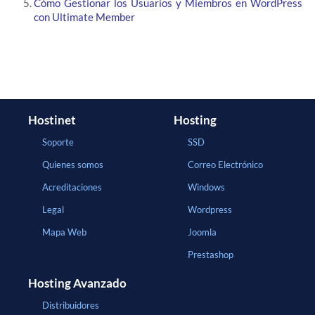
Cómo Gestionar los Usuarios y Miembros en WordPress
con Ultimate Member
Hostinet
Hosting
Soporte
SSD
Quienes somos
Correo Electrónico
Acreditaciones
Windows
Legal
Wordpress
Mapa Web
Joomla
Prestashop
Hosting Avanzado
Distribuidores