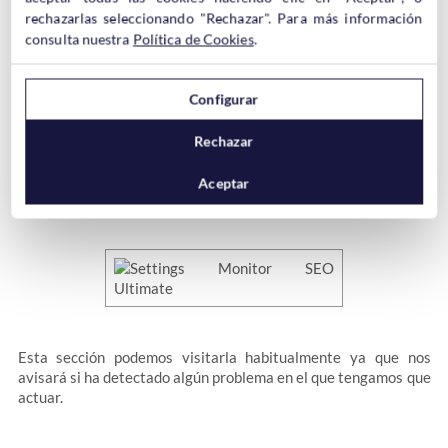
rechazarlas seleccionando "Rechazar". Para más información
consulta nuestra
Política de Cookies
.
Desde aquí podemos controlar cómo queremos que nuestros
artículos y web se muestren en las redes sociales Facebook y
Configurar
Twitter.
Rechazar
Aceptar
Settings Monitor
Esta sección podemos visitarla habitualmente ya que nos
avisará si ha detectado algún problema en el que tengamos que
actuar.