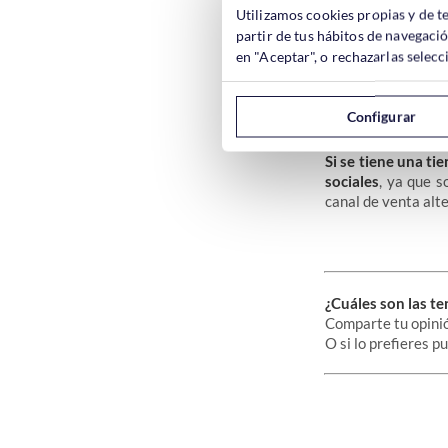
Utilizamos cookies propias y de t
partir de tus hábitos de navegaci
en "Aceptar", o rechazarlas sele
Las tiendas de co
intensificando su “
Configurar
una tienda online 
Si se tiene una ti
sociales
, ya que s
canal de venta alt
¿Cuáles son las t
Comparte tu opini
O si lo prefieres p