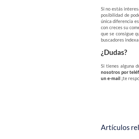
Si no estás intere
posibilidad de po
única diferencia e
con creces su come
que se consigue q
buscadores indexa
¿Dudas?
Si tienes alguna 
nosotros por telé
un e-mail
¡te resp
Artículos re