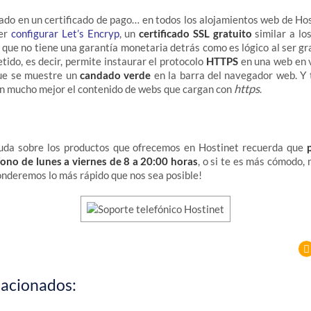
sado en un certificado de pago… en todos los alojamientos web de Ho
der
configurar Let’s Encryp
, un
certificado SSL gratuito
similar a lo
s que no tiene una garantía monetaria detrás como es lógico al ser gr
tido, es decir, permite instaurar el protocolo
HTTPS
en una web en 
ue se muestre un
candado verde
en la barra del navegador web. Y 
https
n mucho mejor el contenido de webs que cargan con
.
duda sobre los productos que ofrecemos en Hostinet recuerda que
fono de lunes a viernes de 8 a 20:00 horas
, o si te es más cómodo,
onderemos lo más rápido que nos sea posible!
lacionados: