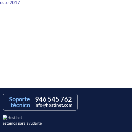
 este 2017
946 545 762
Soporte
técnico
info@hostinet.com
estamos para ayudarte