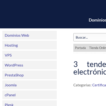
Dominio
Dominios Web
Hosting
Portada
Tienda Onli
VPS
3 tende
WordPress
electróni
PrestaShop
Joomla
Categorias:
Certific
cPanel
Plesk