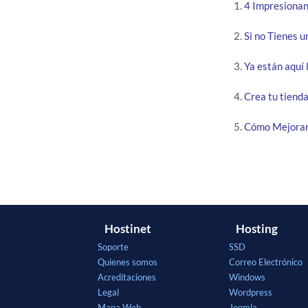
4 Impresiona
Si no Tienes u
Ya están aquí 
Crea tu tienda
Cómo Mejorar 
Hostinet
Hosting
Soporte
SSD
Quienes somos
Correo Electrónico
Acreditaciones
Windows
Legal
Wordpress
Mapa Web
Joomla