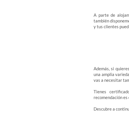
A parte de aloja
también disponem
y tus clientes pue
Además, si quiere
una amplia varied
vas a necesitar t
Tienes certific
recomendación es 
Descubre a continu