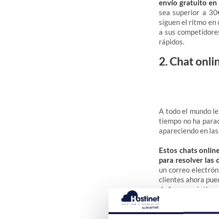
envío gratuito en
sea superior a 30
siguen el ritmo en
a sus competidores
rápidos.
2. Chat onli
A todo el mundo le
tiempo no ha parad
apareciendo en las 
Estos chats online
para resolver las
un correo electrón
clientes ahora pu
de forma práctica
3. Presencia