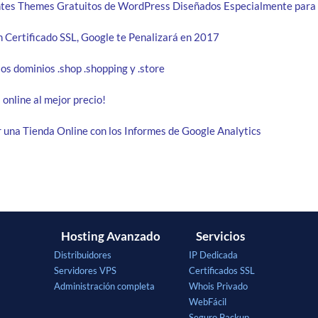
ntes Themes Gratuitos de WordPress Diseñados Especialmente para
n Certificado SSL, Google te Penalizará en 2017
los dominios .shop .shopping y .store
 online al mejor precio!
una Tienda Online con los Informes de Google Analytics
Hosting Avanzado
Servicios
Distribuidores
IP Dedicada
Servidores VPS
Certificados SSL
Administración completa
Whois Privado
WebFácil
Seguro Backup