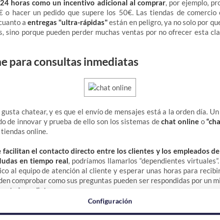
 24 horas como un incentivo adicional al comprar
, por ejemplo, p
€ o hacer un pedido que supere los 50€. Las tiendas de comercio 
 cuanto a
entregas "ultra-rápidas"
están en peligro, ya no solo por q
, sino porque pueden perder muchas ventas por no ofrecer esta cla
ne para consultas inmediatas
 gusta chatear, y es que el envío de mensajes está a la orden día. Un
o de innovar y prueba de ello son los sistemas de
chat online
o
“ch
tiendas online.
 facilitan el contacto directo entre los clientes y los empleados d
 dudas en tiempo real
, podríamos llamarlos “dependientes virtuales”.
ico al equipo de atención al cliente y esperar unas horas para recibi
eden comprobar como sus preguntas pueden ser respondidas por un mi
mente inmediata.
Configuración
 en Redes Sociales