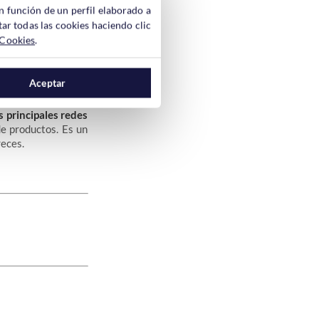
n función de un perfil elaborado a
ar todas las cookies haciendo clic
 Cookies
.
, pero ahora están
r los productos
de
Aceptar
s principales redes
e productos. Es un
reces.