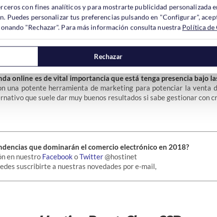
erceros con fines analíticos y para mostrarte publicidad personalizada e
ón. Puedes personalizar tus preferencias pulsando en "Configurar", acept
ccionando "Rechazar". Para más información consulta nuestra
Política de
mercio electrónico y las redes sociales siempre han ido de la mano
juego”.
Facebook
y
Twitter
están haciendo que sea
más fácil vende
Rechazar
con sus nuevas funcionalidades.
enda online es de vital importancia que está tenga presencia bajo la
on una potente herramienta de marketing para potenciar la venta d
ernativo que suele dar muy buenos resultados si sabe gestionar con c
endencias que dominarán el comercio electrónico en 2018?
ón en nuestro
Facebook
o
Twitter
@hostinet
uedes suscribirte a nuestras novedades por e-mail,