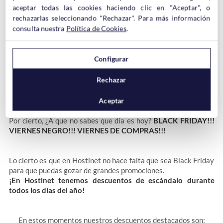
aceptar todas las cookies haciendo clic en "Aceptar", o
Desde Hostinet te indicamos que
todos nuestros
Hosting web
rechazarlas seleccionando "Rechazar". Para más información
cuentan con Softaculous
para que hasta los webmaster menos
consulta nuestra
Política de Cookies
.
experimentados sean capaces de instalar en su hosting todo lo
que quieran sin tener conocimientos específicos sobre ello.
Configurar
Rechazar
Aceptar
Por cierto, ¿A que no sabes que día es hoy?
BLACK FRIDAY!!!
VIERNES NEGRO!!! VIERNES DE COMPRAS!!!
Lo cierto es que en Hostinet no hace falta que sea Black Friday
para que puedas gozar de grandes promociones.
¡En Hostinet tenemos
descuentos de escándalo durante
todos los días del año!
En estos momentos nuestros descuentos destacados son: