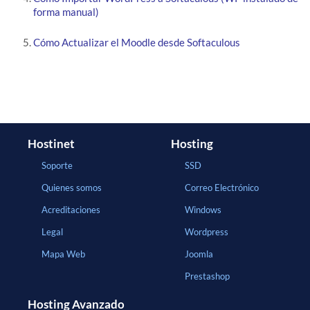
forma manual)
Cómo Actualizar el Moodle desde Softaculous
Hostinet
Hosting
Soporte
SSD
Quienes somos
Correo Electrónico
Acreditaciones
Windows
Legal
Wordpress
Mapa Web
Joomla
Prestashop
Hosting Avanzado