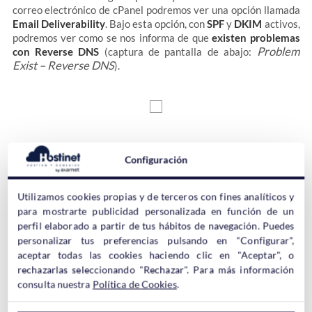
correo electrónico de cPanel podremos ver una opción llamada
Email Deliverability
. Bajo esta opción, con
SPF
y
DKIM
activos,
podremos ver como se nos informa de que
existen problemas
Problem
con Reverse DNS
(captura de pantalla de abajo:
Exist – Reverse DNS
).
Sin embargo, esta “advertencia” no se trata de ningún error de
Configuración
configuración en nuestro alojamiento.
En hosting compartidos
de Hostinet siempre va a salir esa advertencia de que existen
problemas y no se puede hacer nada para solucionarlo
, pero
Utilizamos cookies propias y de terceros con fines analíticos y
es normal, puesto que los correos saldrán a través del servidor
para mostrarte publicidad personalizada en función de un
donde se encuentre nuestro hosting en Hostinet… en fin, si
perfil elaborado a partir de tus hábitos de navegación. Puedes
disponemos de un hosting compartido en Hostinet no tenemos
personalizar tus preferencias pulsando en "Configurar",
que hacerle mucho caso a esa opción.
Lo que si debemos tener
aceptar todas las cookies haciendo clic en "Aceptar", o
en cuenta es el
SPF y DKIM
, aunque esto ahora viene activado
rechazarlas seleccionando "Rechazar". Para más información
por defecto con la nueva versión de cPanel v.78.
consulta nuestra
Política de Cookies
.