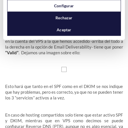
Si por el contrario tenemos un
servidor virtual privado (VPS)
Configurar
podemos
configurar Reverse DNS (PTR)
, aunque lo tendremos
que hacer nosotros desde Hostinet (el cliente no puede
Rechazar
hacerlo).
Aceptar
Para comprobar que la opción
Reverse DNS (PTR)
está activa
en la cuenta del VPS a la que hemos accedido -arriba del todo a
la derecha en la opción de Email Deliverability- tiene que poner
“Valid”
. Dejamos una imagen sobre ello:
Esto hará que tanto en el SPF como en el DKIM se nos indique
que hay problemas, pero es correcto, ya que no se pueden tener
los 3 “servicios” activos a la vez.
En caso de hosting compartidos solo tiene que estar activo SPF
y DKIM, mientras que en VPS como decimos se puede
configurar Reverse DNS (PTR), aunque no es algo esencial, ya