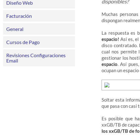
disponibles?
Diseño Web
Muchas personas 
Facturación
dispongan realment
General
La respuesta es b
espacio!
Así es, e
Cursos de Pago
disco contratado.
cual nos permite 
Revisiones Configuraciones
gestionar los host
Email
espacio
. Así pues
ocupan un espacio 
Soltar esta inform
que pasa con casi 
Es posible que h
xxGB/TB de capaci
los xxGB/TB de fo