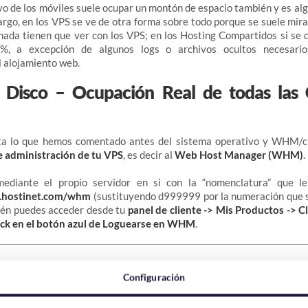
vo de los móviles suele ocupar un montón de espacio también y es alg
rgo, en los VPS se ve de otra forma sobre todo porque se suele mira
ada tienen que ver con los VPS; en los Hosting Compartidos si se 
%, a excepción de algunos logs o archivos ocultos necesari
 alojamiento web.
 Disco – Ocupación Real de todas las
nta lo que hemos comentado antes del sistema operativo y WHM/c
e administración de tu VPS
, es decir al
Web Host Manager (WHM)
.
ediante el propio servidor en si con la “nomenclatura” que le
.hostinet.com/whm
(sustituyendo d999999 por la numeración que 
bién puedes acceder desde tu
panel de cliente -> Mis Productos -> Cl
lick en el botón azul de Loguearse en WHM
.
Configuración
 panel de control WHM, si en la parte superior izquierda escribes
“
: