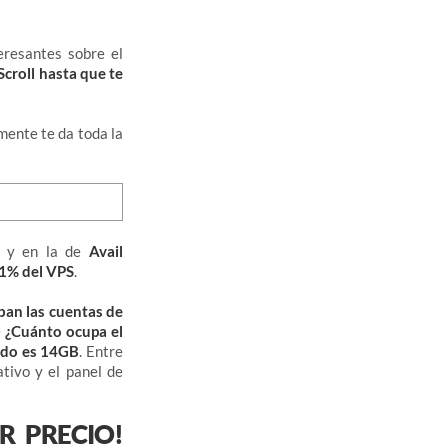
eresantes sobre el
Scroll hasta que te
mente te da toda la
B
y en la de
Avail
51% del VPS
.
an las cuentas de
e
¿Cuánto ocupa el
ado es 14GB
. Entre
tivo y el panel de
R PRECIO!