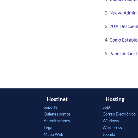
Nueva Adminis
20% Descuento
Cómo Establec
Panel de Gest
Hostinet
Hosting
Soporte
SSD
Quienes somos
Correo Electrónico
Acreditaciones
Windows
Legal
Wordpress
Mapa Web
Joomla