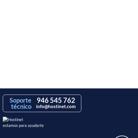
946 545 762
Soporte
técnico
info@hostinet.com
estamos para ayudarte