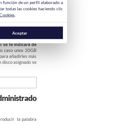
n función de un perfil elaborado a
ar todas las cookies haciendo clic
 Cookies
.
Aceptar
tas de Hosting que
de
se te indicará de
ro caso unos 20GB
para añadirles más
n disco asignado se
dministrado
troducir la palabra