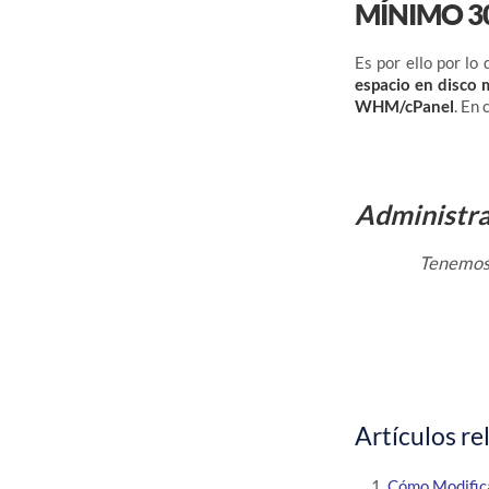
MÍNIMO 3
Es por ello por lo
espacio en disco
WHM/cPanel
. En
Administr
Tenemos 
Artículos re
Cómo Modific