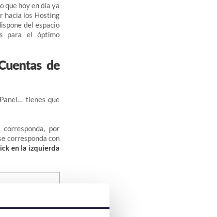
o que hoy en día ya
r hacia los Hosting
dispone del espacio
os para el óptimo
 Cuentas de
Panel… tienes que
 corresponda, por
se corresponda con
ick en la izquierda
quo”
, aparece justo