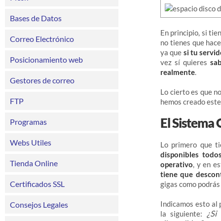
Bases de Datos
En principio, si ti
Correo Electrónico
no tienes que hac
ya que
si tu servi
Posicionamiento web
vez sí quieres
sa
realmente
.
Gestores de correo
Lo cierto es que n
FTP
hemos creado este 
El Sistema
Programas
Webs Utiles
Lo primero que t
disponibles todo
Tienda Online
operativo
, y en e
tiene que descon
Certificados SSL
gigas como podrás
Indicamos esto al 
Consejos Legales
¿Si
la siguiente: