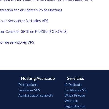
tración de Servidores VPS de Hostinet
 en Servidores Virtuales VPS
er Conexión SFTP en FileZilla (SOLO VPS)
ion de servidores VPS
Hosting Avanzado
Servicios
Distribuidores
IP Dedicada
Servidores VPS
Certificados SSL
Administración completa
Whois Privado
WebFácil
Seguro Backup