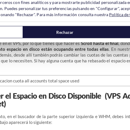
erceros con fines analíticos y para mostrarte publicidad personalizada e
ón. Puedes personalizar tus preferencias pulsando en "Configurar", acept
cuenta -> Modificación de la cuota -> Show all Accounts
ccionando "Rechazar". Para más información consulta nuestra
Política de
Rechazar
atón sobre la opción
“Show all Accounts”
se listarán todas las cuen
 en el VPS, por lo que tienes que hacer es
Scroll hasta el final
, don
to espacio en disco están ocupando entre todas ellas
. En nuest
emás, desde allí también podrás cambiar las cuotas de las cuentas 
 que lo necesiten. Si hay alguna cuenta que ha rebasado el espacio e
 el Espacio en Disco Disponible (VPS A
t)
to, en el buscador de la parte superior izquierda e WHM, debes in
ebajo aparecerá lo siguiente: