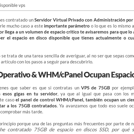
enes contratado un
Servidor Virtual Privado con Administración por
erle mucho caso a este
importante parámetro
o lo que es lo mismo 
dor llega a un volumen de espacio critico te avisaremos para que l
ber el espacio en disco disponible que tienes actualmente o c
o se trata de una tarea sencilla de averiguar, al no ser que sepas com
artículo con los pasos a seguir para descubrirlo.
 Operativo & WHM/cPanel Ocupan Espaci
ienes que saber es que si contratas un
VPS de 75GB
por ejemp
s esos gigas en tu servidor
, ya que al igual que pasa con los 
ste caso
el panel de control WHM/cPanel, también ocupan un cier
tar a los 75GB contratados
. Ya avanzamos que todo eso suele o
 comprobar más tarde.
principio porque una de las preguntas más frecuentes por parte de n
 he contratado 75GB de espacio en discos SSD, por qué 