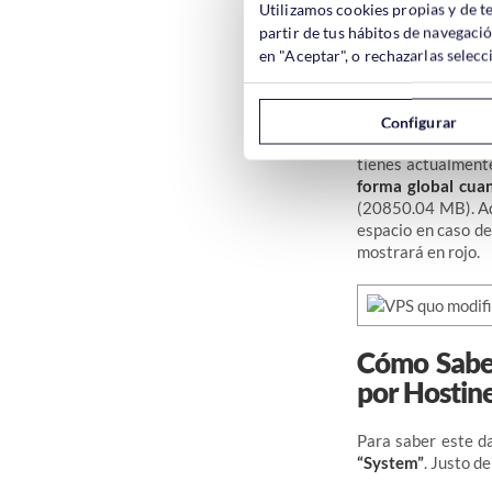
Utilizamos cookies propias y de t
partir de tus hábitos de navegaci
– Funciones de la 
en "Aceptar", o rechazarlas sele
Configurar
Al pulsar con el r
tienes actualmente
forma global cuan
(20850.04 MB). Ad
espacio en caso de
mostrará en rojo.
Cómo Saber
por Hostine
Para saber este da
“System”
. Justo d