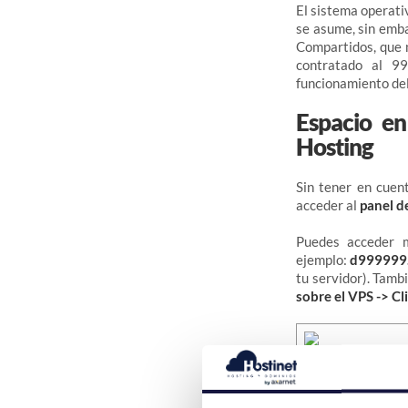
El sistema operati
se asume, sin emba
Compartidos, que n
contratado al 99
funcionamiento del
Espacio en
Hosting
Sin tener en cue
acceder al
panel d
Puedes acceder m
ejemplo:
d999999
tu servidor). Tam
sobre el VPS -> C
Una vez dentro del
debajo lo siguiente