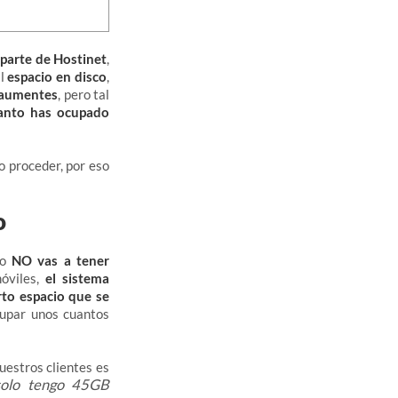
 parte de Hostinet
,
al
espacio en disco
,
o aumentes
, pero tal
uanto has ocupado
o proceder, por eso
o
lo
NO vas a tener
móviles,
el sistema
to espacio que se
cupar unos cuantos
uestros clientes es
solo tengo 45GB