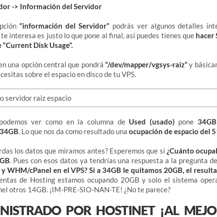
dor -> Información del Servidor
opción
“información del Servidor”
podrás ver algunos detalles int
te interesa es justo lo que pone al final, así puedes tienes que
hacer 
 “Current Disk Usage”.
 en una opción central que pondrá
“/dev/mapper/vgsys-raiz”
y básica
cesitas sobre el espacio en disco de tu VPS.
 podemos ver como en la columna de
Used (usado)
pone
34G
34GB
. Lo que nos da como resultado una
ocupación de espacio del 
erdas los datos que miramos antes? Esperemos que sí
¿Cuánto ocupab
0GB
. Pues con esos datos ya tendrías una respuesta a la pregunta d
 y WHM/cPanel en el VPS? Si a 34GB le quitamos 20GB, el result
entas de Hosting estamos ocupando 20GB y solo el sistema opera
el otros 14GB. ¡IM-PRE-SIO-NAN-TE! ¿No te parece?
NISTRADO POR HOSTINET ¡AL MEJO