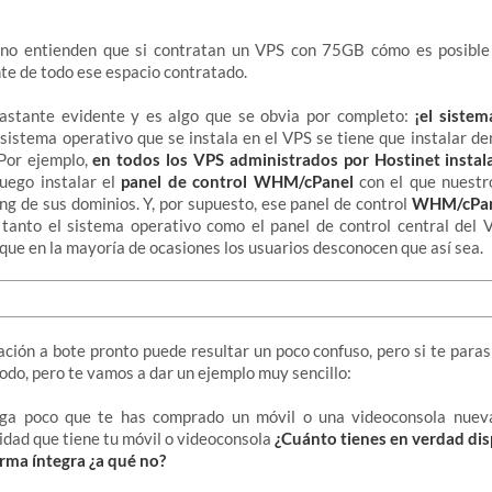
no entienden que si contratan un VPS con 75GB cómo es posible
e de todo ese espacio contratado.
astante evidente y es algo que se obvia por completo:
¡el siste
l sistema operativo que se instala en el VPS se tiene que instalar de
 Por ejemplo,
en todos los VPS administrados por Hostinet inst
luego instalar el
panel de control WHM/cPanel
con el que nuestr
ing de sus dominios. Y, por supuesto, ese panel de control
WHM/cPan
, tanto el sistema operativo como el panel de control central de
que en la mayoría de ocasiones los usuarios desconocen que así sea.
ación a bote pronto puede resultar un poco confuso, pero si te paras
todo, pero te vamos a dar un ejemplo muy sencillo:
aga poco que te has comprado un móvil o una videoconsola nueva
dad que tiene tu móvil o videoconsola
¿Cuánto tienes en verdad dis
rma íntegra ¿a qué no?