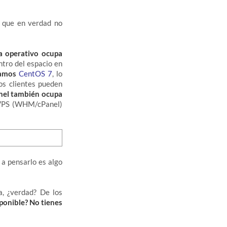
 que en verdad no
ma operativo ocupa
ntro del espacio en
alamos
CentOS 7
, lo
os clientes pueden
el también ocupa
l VPS (WHM/cPanel)
 a pensarlo es algo
, ¿verdad? De los
ponible? No tienes