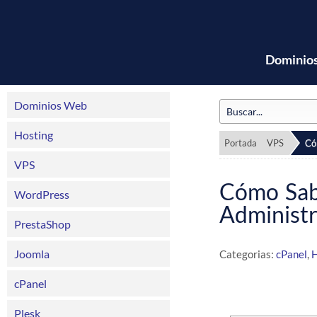
Dominio
Dominios Web
Hosting
Portada
VPS
Có
VPS
Cómo Sabe
WordPress
Administr
PrestaShop
Joomla
Categorias:
cPanel
,
H
cPanel
Plesk