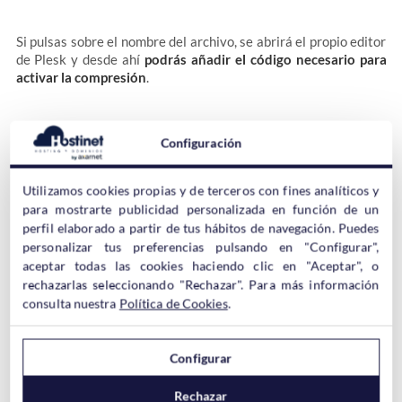
Si pulsas sobre el nombre del archivo, se abrirá el propio editor
de Plesk y desde ahí
podrás añadir el código necesario para
activar la compresión
.
Es posible activar la compresión del contenido dinámico y el
Configuración
contenido estático.
Utilizamos cookies propias y de terceros con fines analíticos y
El
contenido dinámico
se refiere al contenido generado de
para mostrarte publicidad personalizada en función de un
manera automática cada vez que el usuario visite una web, es
perfil elaborado a partir de tus hábitos de navegación. Puedes
decir que puede variar dependiendo del momento en el que se
personalizar tus preferencias pulsando en "Configurar",
visite la web.
aceptar todas las cookies haciendo clic en "Aceptar", o
rechazarlas seleccionando "Rechazar". Para más información
consulta nuestra
Política de Cookies
.
El
contenido estático
hace referencia a todo el contenido que
no cambia al visitar los sitios web, app, etc…. El ejemplo más
evidente de esto son las imágenes de una web, que siempre
Configurar
muestra el mismo contenido, pero pueden ser más tipos de
archivos, PDF, MP4, etc…
Rechazar