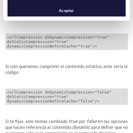
Aceptar
Si queremos
habilitar la compresión del contenido dinámico y
estático
, deberemos añadir la siguiente línea:
<urlCompression doDynamicCompression="true" 
doStaticCompression="true" 
dynamicCompressionBeforeCache="true"/>
Si solo queremos comprimir el contenido estático, este sería el
código:
<urlCompression doDynamicCompression="false" 
doStaticCompression="true" 
true
false
Si te fijas, solo hemos cambiado
por
en las opciones
dynamic
que hacen referencia al contenido
para definir que no