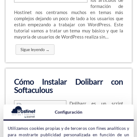
los artículos de
formación de
Hostinet nos centramos muchos en temas más
complejos dejando un poco de lado a los usuarios que
están empezando a trabajar con WordPress. Este
tutorial vamos a tratar un tema muy básico y que la
mayoría de usuarios de WordPress realiza sin…
Sigue leyendo →
Cómo Instalar Dolibarr con
Softaculous
Dolibarr es un script
enfocado a la gestión de
Configuración
pequeñas y medianas
empresas PYMES. Dolibarr entra dentro de la
categoría de ERP pero también dentro de CRM así que
Utilizamos cookies propias y de terceros con fines analíticos y
podemos decir que Dolibarr es un ERP y CRM. Pero,
para mostrarte publicidad personalizada en función de un