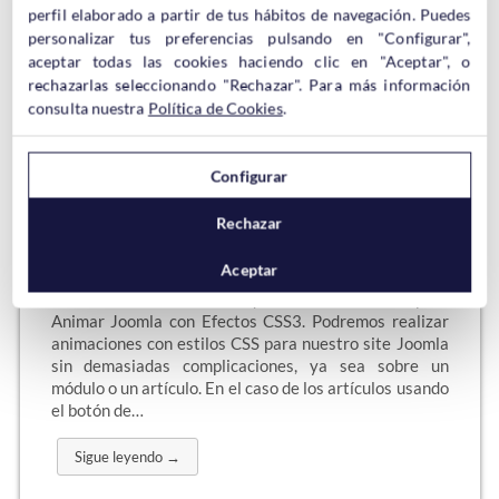
¿Qué significan esas siglas. ERP Sistema de
perfil elaborado a partir de tus hábitos de navegación. Puedes
Planificación de Recursos Empresariales.…
personalizar tus preferencias pulsando en "Configurar",
aceptar todas las cookies haciendo clic en "Aceptar", o
Sigue leyendo →
rechazarlas seleccionando "Rechazar". Para más información
consulta nuestra
Política de Cookies
.
Configurar
Extensión Animate It! para
Animar Joomla con Efectos CSS3
Rechazar
Aceptar
Gracias a la extensión Animate It! podremos
sacar al "diseñador" que llevamos dentro para
Animar Joomla con Efectos CSS3. Podremos realizar
animaciones con estilos CSS para nuestro site Joomla
sin demasiadas complicaciones, ya sea sobre un
módulo o un artículo. En el caso de los artículos usando
el botón de…
Sigue leyendo →