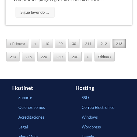
Sigue leyendo →
« Primera
«
10
20
30
211
212
213
214
215
220
230
240
»
Última »
Hostinet
Hosting
Soporte
SSD
Quienes somos
Correo Electrónico
Acreditaciones
Windows
Legal
Wordpress
Mapa Web
Joomla