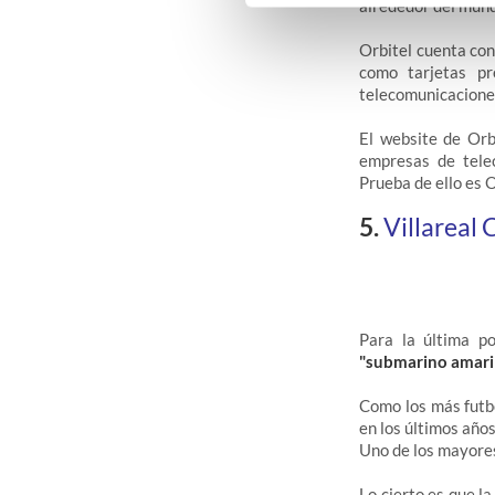
alrededor del mun
Orbitel cuenta con
como tarjetas pre
telecomunicacione
El website de Orb
empresas de tele
Prueba de ello es O
5.
Villareal 
Para la última p
"submarino amaril
Como los más futbo
en los últimos años
Uno de los mayores
Lo cierto es que la