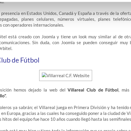
do.
 presencia en Estados Unidos, Canadá y España a través de la oferta
pagadas, planes celulares, números virtuales, planes telefóni
s con operadores internacionales.
itel está creado con Joomla y tiene un look muy similar al de ot
comunicaciones. Sin duda, con Joomla se pueden conseguir muy b
rbitel.
Club de Fútbol
osición hemos dejado la web del
Villareal Club de Fútbol
, más
lo".
leros ya sabrán; el Villareal juega en Primera División y ha tenid
 en Europa, gracias a las cuales ha conseguido poner a la ciudad de Vi
 hitos del equipo fue hace 10 años cuando llegó hasta las semifinale
 web está muy bien y tiene toda la información que se precie sobre el