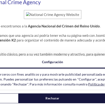
nal Crime Agency
o encontramos a la
Agencia Nacional del Crimen del Reino Unido
.
mos que una agencia así podría tener echa su página web con Joomla, 
ensión K2
para organizar el contenido de manera adecuada y acorde
sitio clásico, pero a su vez también moderno y atractivo, para quiene
ue allí se expone. Además, es
“responsive” y/o “Mobile-Ready”
, 
Configuración
ente bajo cualquier dispositivo. Algo que hoy en día es muy demand
s móviles que hay en el mundo.
erceros con fines analíticos y para mostrarte publicidad personalizada e
ón. Puedes personalizar tus preferencias pulsando en "Configurar", acept
ccionando "Rechazar". Para más información consulta nuestra
Política de
Rechazar
mpañía de
telecomunicaciones
enfocada en prestar servicios a los