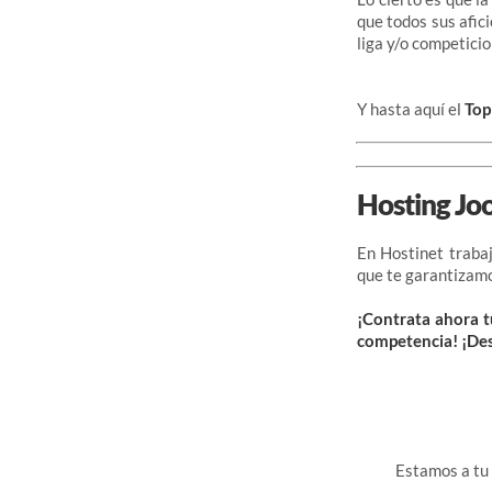
que todos sus afic
liga y/o competici
Y hasta aquí el
Top
Hosting J
En Hostinet traba
que te garantizam
¡Contrata ahora t
competencia! ¡De
Estamos a tu