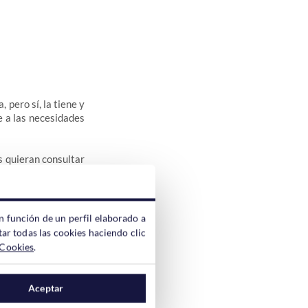
pero sí, la tiene y
 a las necesidades
s quieran consultar
es decir, la web se
ado debido al alto
n función de un perfil elaborado a
ar todas las cookies haciendo clic
 Cookies
.
Aceptar
 hispanoamericanos