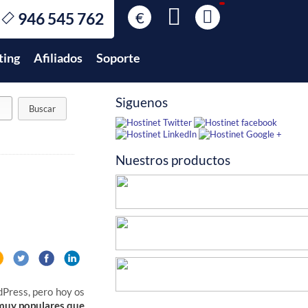
€
946 545 762
€
EUR
ting
Afiliados
Soporte
$
USD
£
GBP
Siguenos
$
MXN
Nuestros productos
dPress, pero hoy os
muy populares que