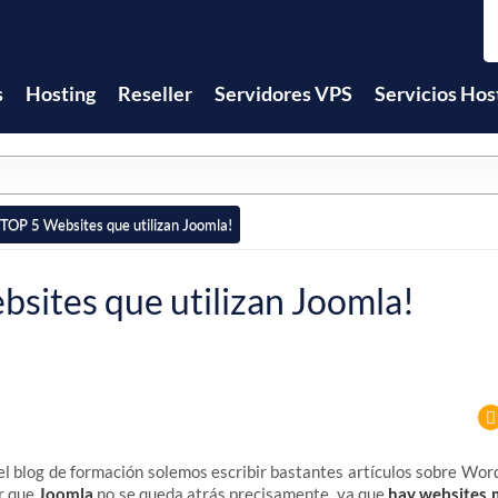
s
Hosting
Reseller
Servidores VPS
Servicios Hos
TOP 5 Websites que utilizan Joomla!
sites que utilizan Joomla!
 blog de formación solemos escribir bastantes artículos sobre Wor
r que
Joomla
no se queda atrás precisamente, ya que
hay websites 