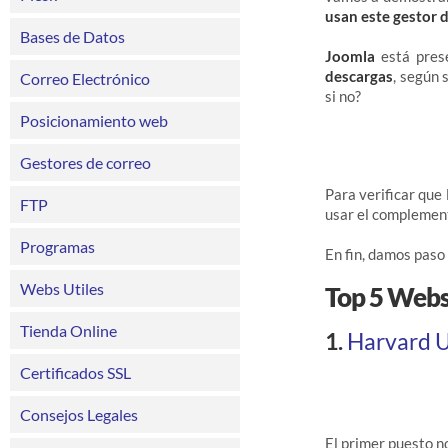
usan este gestor 
Bases de Datos
Joomla
está pres
descargas
, según
Correo Electrónico
si no?
Posicionamiento web
Gestores de correo
Para verificar que
FTP
usar el compleme
Programas
En fin, damos paso 
Webs Utiles
Top 5 Websi
Tienda Online
1.
Harvard U
Certificados SSL
Consejos Legales
El primer puesto n