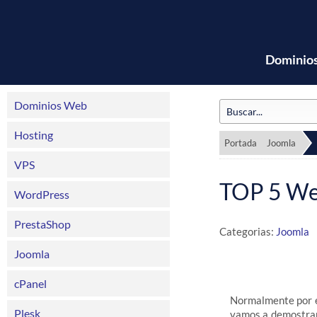
Dominio
Dominios Web
Hosting
Portada
Joomla
VPS
TOP 5 Web
WordPress
PrestaShop
Categorias:
Joomla
Joomla
cPanel
Normalmente por el
Plesk
vamos a demostra