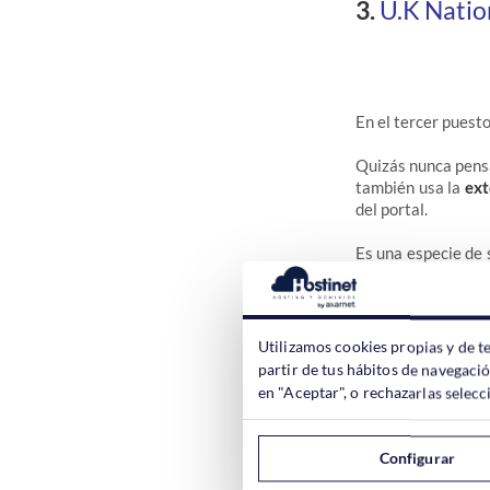
3.
U.K Natio
En el tercer puest
Quizás nunca pensa
también usa la
ext
del portal.
Es una especie de 
la información q
muestra perfectam
índice de teléfono
Utilizamos cookies propias y de t
4.
Orbitel
partir de tus hábitos de navegaci
en "Aceptar", o rechazarlas sele
Configurar
Orbitel
es una co