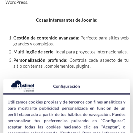
WordPress.
Cosas interesantes de Joomla:
Gestión de contenido avanzada
: Perfecto para sitios web
grandes y complejos.
Multilingüe de serie
: Ideal para proyectos internacionales.
Personalización profunda
: Controla cada aspecto de tu
sitio con temas , complementos, plugins.
¿Listo para probar Joomla? Puedes
descargarlo aquí
. Y si
Configuración
buscas un alojamiento optimizado, echa un vistazo a las
opciones de
hosting Joomla
para asegurar el mejor rendimiento
Utilizamos cookies propias y de terceros con fines analíticos y
de tu web.
para mostrarte publicidad personalizada en función de un
perfil elaborado a partir de tus hábitos de navegación. Puedes
Drupal: El titán de los proyectos web
personalizar tus preferencias pulsando en "Configurar",
aceptar todas las cookies haciendo clic en "Aceptar", o
complejos