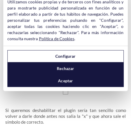
Utilizamos cookies propias y de terceros con fines analíticos y
para mostrarte publicidad personalizada en función de un
Para activar el plugin de Force Password Complexity es tan
perfil elaborado a partir de tus hábitos de navegación. Puedes
sencillo como
darle al icono de la "x"
. Si se pasa el ratón por
personalizar tus preferencias pulsando en "Configurar",
"Habilitar el plugin".
encima pone:
aceptar todas las cookies haciendo clic en "Aceptar", o
rechazarlas seleccionando "Rechazar". Para más información
consulta nuestra
Política de Cookies
.
Configurar
"El plugin
Rechazar
Al hacerlo, saldrá un mensaje indicando lo siguiente:
ha sido habilitado correctamente".
Aceptar
Si queremos deshabilitar el plugin sería tan sencillo como
volver a darle donde antes nos salia la "x" y que ahora sale el
símbolo de correcto.