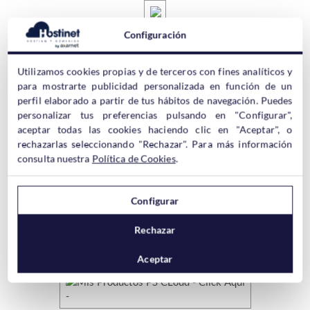
Configuración
Una vez logueados en el Panel de Cliente de Hostinet nos
Utilizamos cookies propias y de terceros con fines analíticos y
tenemos que dirigir hasta la sección
“Mis productos”
.
para mostrarte publicidad personalizada en función de un
perfil elaborado a partir de tus hábitos de navegación. Puedes
personalizar tus preferencias pulsando en "Configurar",
aceptar todas las cookies haciendo clic en "Aceptar", o
rechazarlas seleccionando "Rechazar". Para más información
consulta nuestra
Política de Cookies
.
En el listado de productos tenemos que buscar
nuestro
Hosting Linux y hacer click sobre su nombre en la
izquierda
. Esto nos dará acceso a una nueva interfaz desde la
Configurar
que podremos gestionar algunos aspectos relacionados
con
cPanel
, pero sin tener que acceder de forma directa a dicho
Rechazar
panel.
Aceptar