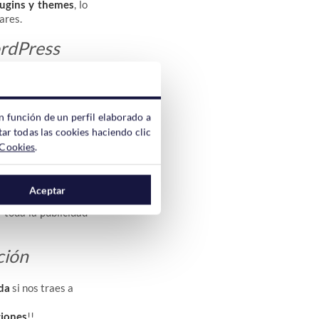
lugins y themes
, lo
ares.
ordPress
n función de un perfil elaborado a
ar todas las cookies haciendo clic
 Cookies
.
pobre, por no decir
jen poner anuncios
Aceptar
os mensual es algo
 toda la publicidad
ción
da
si nos traes a
ciones
!!