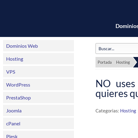
Dominio
Dominios Web
Hosting
Portada
Hosting
VPS
NO uses 
WordPress
quieres q
PrestaShop
Joomla
Categorias:
Hosting
cPanel
Plesk