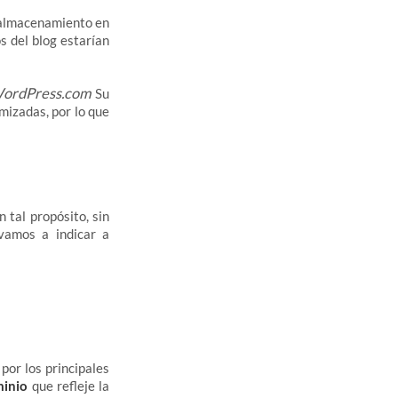
e almacenamiento en
s del blog estarían
ordPress.com
Su
mizadas, por lo que
 tal propósito, sin
vamos a indicar a
por los principales
inio
que refleje la