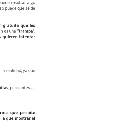
puede resultar algo
uso puede que se de
n gratuita que les
en es una
“trampa”
,
o quieren intentar
la realidad, ya que
uitas
, pero antes…
orma que permite
 la que mostrar el