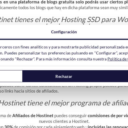
s en una plataforma de blogs gratuita solo podrás usar ciertos p
icamente todos los blogs que hay en dicha plataforma sean muy simil
inet tienes el mejor Hosting SSD para W
¡al mejor precio!
Configuración
erceros con fines analíticos y para mostrarte publicidad personalizada e
ón. Puedes personalizar tus preferencias pulsando en "Configurar", acept
bilidad
ccionando "Rechazar". Para más información consulta nuestra
Política de
e se puede sacar al blog en una plataforma gratuita también es muy 
nes de publicidad son limitadas e incluso puede que ni siquiera de
Rechazar
ido del blog
. Además, el ancho de banda y/o transferencia de dat
 puedes sufrir cortes constantes. En un Hosting propio puedes poner
o links hacia sitios de afiliados.
Hostinet tiene el mejor programa de afilia
ama de
Afiliados de Hostinet
puedes conseguir
comisiones de por vi
nuevos clientes a Hostinet.
un
30%
de comisión por cada alojamiento web ¡¡
incluidas las renova