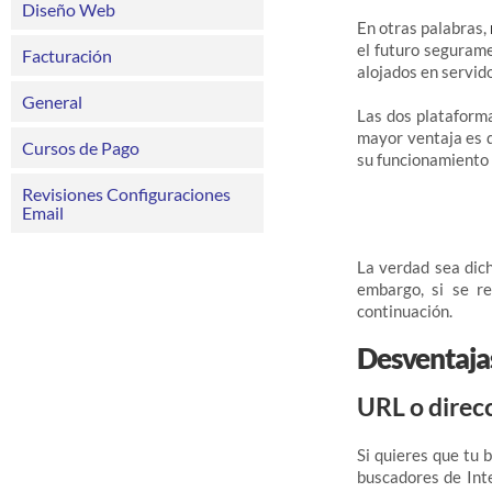
Diseño Web
En otras palabras,
el futuro segurame
Facturación
alojados en servid
General
Las dos plataform
mayor ventaja es q
Cursos de Pago
su funcionamiento 
Revisiones Configuraciones
Email
La verdad sea dich
embargo, si se r
continuación.
Desventajas
URL o direcc
Si quieres que tu 
buscadores de Int