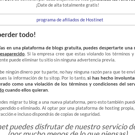
¡Date de alta totalmente gratis!
perder todo!
fías en una plataforma de blogs gratuita, puedes despertarte una
desaparecido
. Si la empresa cree que estas violando los términos y
ente puede eliminar tu sitio sin ninguna advertencia previa.
be ningún dinero por tu parte, no hay ninguna razón para que te enví
ues la información de tu sitop. Por lo tanto,
si has hecho involunt
rado como una violación de los términos y condiciones del serv
do
cuando ellos quieran
.
edes migrar tu blog a una nueva plataforma, pero esto también pued
uspendido o eliminado. Al optar por una plataforma de hosting propia,
racción e incluso dispondrás de copias de seguridad.
et puedes disfrutar de nuestro servicio 
(por mucho menos de lo que piensas)