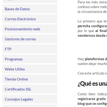
Para los más novat
confuso sobre todo
Bases de Datos
la circunstancia de
Correo Electrónico
Lo primero que l
permita configura
Posicionamiento web
por lo que
al fina
vendernos desde u
Gestores de correo
FTP
Programas
Hay
plataformas d
suelen dejar mucho
Webs Utiles
Con este artículo 
Tienda Online
¿Qué es una
Certificados SSL
Como bien indic
registrarse grati
Consejos Legales
blog que se config