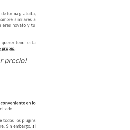
 de forma gratuita,
nombre similares a
e eres novato y tu
a querer tener esta
 propio
.
r precio!
nconveniente en lo
imitado.
e todos los plugins
ere. Sin embargo,
si