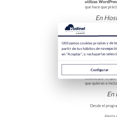
utilizas WordPres
que hace que práct
En Host
Utilizamos cookies propias y de t
partir de tus hábitos de navegaci
Pobre renta
en "Aceptar", o rechazarlas sele
La rentabilidad qu
ninguna.
Las opcio
Configurar
dentro del conten
escaso, por lo que
que quieras e inclus
En 
Desde el progr
Hasta 