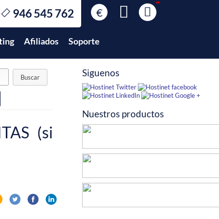
€
946 545 762
€
EUR
ting
Afiliados
Soporte
$
USD
£
GBP
Siguenos
$
MXN
Nuestros productos
TAS (si