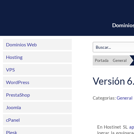
Dominio
Dominios Web
Hosting
Portada
General
VPS
Versión 
WordPress
PrestaShop
Categorias:
General
Joomla
cPanel
En Hostinet SL
ap
Plesk
lograr la equipar