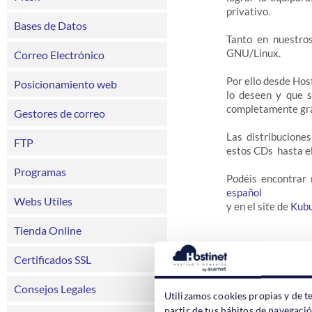
privativo.
Bases de Datos
Tanto en nuestro
GNU/Linux.
Correo Electrónico
Por ello desde Ho
Posicionamiento web
lo deseen y que s
completamente gra
Gestores de correo
Las distribucione
FTP
estos CDs hasta el 
Programas
Podéis encontrar 
español
Webs Utiles
y en el site de
Kub
Tienda Online
Certificados SSL
Consejos Legales
Utilizamos cookies propias y de t
partir de tus hábitos de navegaci