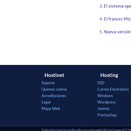
El sistema ope
El frances Mi
Nueva versión
Hostinet
Hosting
Soporte
SSD
Quienes somos
Correo Electrónico
Acreditaciones
Windows
Legal
Wordpress
Mapa Web
Joomla
Prestashop
Todos los precios indicados en esta web NO incluyen el 21%