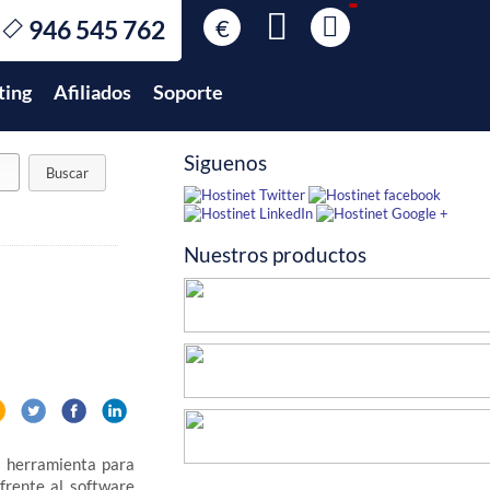
€
946 545 762
€
EUR
ting
Afiliados
Soporte
$
USD
£
GBP
Siguenos
$
MXN
Nuestros productos
 herramienta para
frente al software