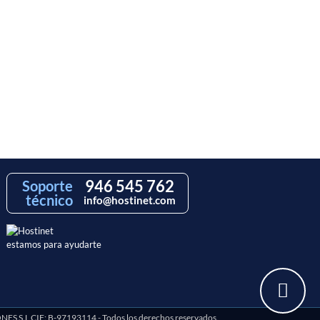
946 545 762
Soporte
técnico
info@hostinet.com
estamos para ayudarte
S.L CIF: B-97193114 - Todos los derechos reservados.