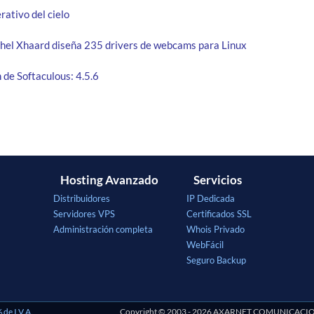
rativo del cielo
chel Xhaard diseña 235 drivers de webcams para Linux
 de Softaculous: 4.5.6
Hosting Avanzado
Servicios
Distribuidores
IP Dedicada
Servidores VPS
Certificados SSL
Administración completa
Whois Privado
WebFácil
Seguro Backup
 de I.V.A.
Copyright © 2003 - 2026 AXARNET COMUNICACIONES 