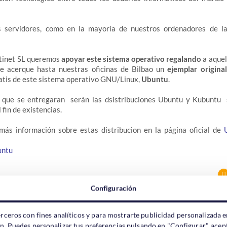
s servidores, como en la mayoría de nuestros ordenadores de la
stinet SL queremos
apoyar este sistema operativo regalando
a aquel
e acerque hasta nuestras oficinas de Bilbao un
ejemplar original
tis de este sistema operativo GNU/Linux,
Ubuntu
.
s que se entregaran serán las dsistribuciones Ubuntu y Kubuntu
fin de existencias.
más información sobre estas distribucion en la página oficial de
untu
Configuración
erceros con fines analíticos y para mostrarte publicidad personalizada e
ón. Puedes personalizar tus preferencias pulsando en "Configurar", acept