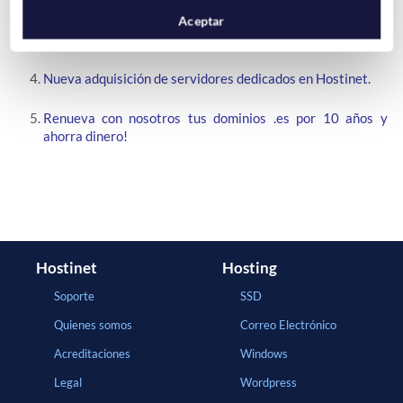
Adelántate a la subida del IVA y renueva ahora tu plan de
Aceptar
alojamiento web
Nueva adquisición de servidores dedicados en Hostinet.
Renueva con nosotros tus dominios .es por 10 años y
ahorra dinero!
Hostinet
Hosting
Soporte
SSD
Quienes somos
Correo Electrónico
Acreditaciones
Windows
Legal
Wordpress