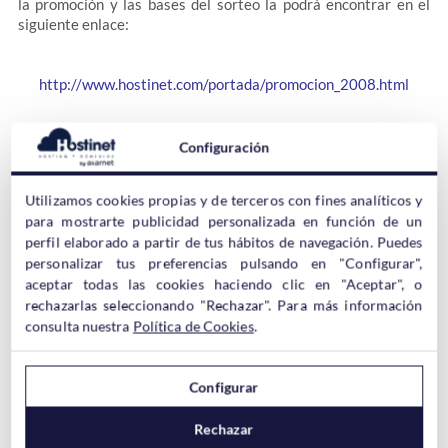
la promoción y las bases del sorteo la podrá encontrar en el
siguiente enlace:
http://www.hostinet.com/portada/promocion_2008.html
Ya no hay excusas para que renueve sus dominios «.es» con
Configuración
HOSTINET
, se lo ponemos fácil.
Utilizamos cookies propias y de terceros con fines analíticos y
para mostrarte publicidad personalizada en función de un
perfil elaborado a partir de tus hábitos de navegación. Puedes
personalizar tus preferencias pulsando en "Configurar",
aceptar todas las cookies haciendo clic en "Aceptar", o
rechazarlas seleccionando "Rechazar". Para más información
consulta nuestra
Política de Cookies
.
Artículos relacionados:
Renueva tu dominio .ES con HOSTINET
Configurar
Renueva tus dominios .es por 10 años y ahorra dinero!
Rechazar