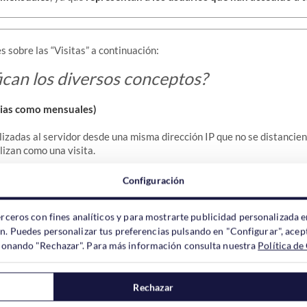
 sobre las “Visitas” a continuación:
ican los diversos conceptos?
arias como mensuales)
alizadas al servidor desde una misma dirección IP que no se distancien
lizan como una visita.
 un usuario accede a tu web a las 12:00 horas del mediodía y vis
Configuración
ta las 12:30, solo va a contabilizar como una visita. Sin embargo, si
00 horas para comprobar las novedades que has puesto en tu web se
erceros con fines analíticos y para mostrarte publicidad personalizada e
ón. Puedes personalizar tus preferencias pulsando en "Configurar", acept
ccionando "Rechazar". Para más información consulta nuestra
Política de
ísticas del protocolo TCP/IP este dato no puede ser considerado com
arios como mensuales)
Rechazar
vegador web accede a una página, noticia o artículo de tu site (o i