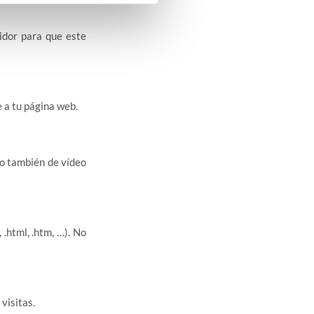
idor para que este
 a tu página web.
no también de vídeo
.html, .htm, …). No
visitas.