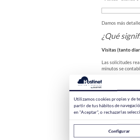
Damos más detalles
¿Qué signif
Visitas (tanto di
Las solicitudes re
minutos se contabi
De esta forma, si
constantemente has
la tarde a las 17:
Utilizamos cookies propias y de t
nueva visita.
partir de tus hábitos de navegaci
en "Aceptar", o rechazarlas sele
Dadas las caracter
Accesos (tanto di
Configurar
Cada vez que tu na