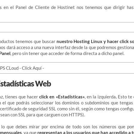
 en el Panel de Cliente de Hostinet nos tenemos que dirigir has
productos tenemos que buscar
nuestro
Hosting Linux y hacer click 
 nos dará acceso a una nueva interfaz desde la que podremos gestion
Panel
, pero sin tener que acceder de forma directa a dicho panel.
Estadísticas Web
az, tienes que hacer
click en «Estadísticas»
, en la izquierda
.
Esto te
 el que podrás seleccionar los dominios o subdominios que tengas
 certificado de seguridad SSL como sin él, según como tengas config
 sean con SSL para que carguen con HTTPS).
 lo que debes mirar por encima de todo son los números que pone
o mensuales
, ya que
representan a los usuarios que han accedido a 