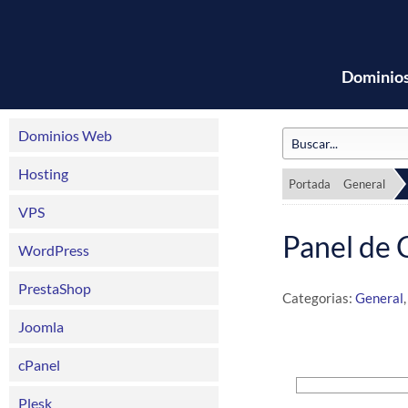
Dominio
Dominios Web
Hosting
Portada
General
VPS
Panel de 
WordPress
PrestaShop
Categorias:
General
Joomla
cPanel
Plesk