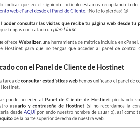
o indicar que en el siguiente artículo estamos recopilando todo 
ento web cPanel desde el Panel de Cliente
. ¡No te lo pierdas! 😉
l poder consultar las visitas que recibe tu página web desde tu p
plan Linux
 que tengas contratado un
.
ue ofrece
Webalizer
, una herramienta de métrica incluida en cPanel, 
de Hostinet para que no tengas que acceder al panel de control 
cado con el Panel de Cliente de Hostinet
la tarea de
consultar estadísticas web
hemos unificado el panel de co
 Hostinet.
se puede acceder al
Panel de Cliente de Hostinet
pinchando s
stro
usuario y contraseña de Hostinet
(si no recordamos la con
cerla desde
AQUÍ
poniendo nuestro nombre de usuario), así como t
equito
de la parte superior derecha de nuestra web.