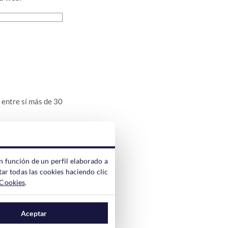
 entre sí más de 30
ita varias páginas
 volviera luego por
 contaría como otra
n función de un perfil elaborado a
ar todas las cookies haciendo clic
 Cookies
.
o exacto.
Aceptar
ncluso si haces una