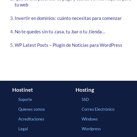
tu web
Invertir en dominios: cuánto necesitas para comenzar
No te quedes sin tu .casa, tu .bar o tu .tienda…
WP Latest Posts – Plugin de Noticias para WordPress
Hostinet
Hosting
Soporte
SSD
Quienes somos
Correo Electrónico
Acreditaciones
Windows
Legal
Wordpress