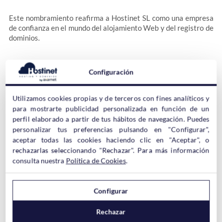
Este nombramiento reafirma a Hostinet SL como una empresa
de confianza en el mundo del alojamiento Web y del registro de
dominios.
Servicios SmS
Configuración
Gracias a la alianza realizada con la empresa Tu Pago Seguro
Utilizamos cookies propias y de terceros con fines analíticos y
SA y a los servicios que esta presta, Hostinet SL está en
para mostrarte publicidad personalizada en función de un
posición de mejorar el servicio de aviso y alertas a sus clientes
perfil elaborado a partir de tus hábitos de navegación. Puedes
introduciendo el sistema SMS en el contacto con todos ustedes.
personalizar tus preferencias pulsando en "Configurar",
aceptar todas las cookies haciendo clic en "Aceptar", o
rechazarlas seleccionando "Rechazar". Para más información
Así ante un aviso urgente, notificación de caducidad de
consulta nuestra
Política de Cookies
.
dominios o servicios nuestra empresa contara con una
herramienta de contacto inmediato que facilitara tanto el
proceso de comunicación como el de renovaciones.
Configurar
Rechazar
Para que dicha herramienta sea del todo eficaz es necesario