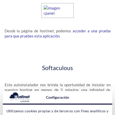
Desde la página de hostinet, podemos
acceder a una prueba
para que pruebes esta aplicación
.
Softaculous
Este autoinstalador nos brinda la oportunidad de instalar en
nuestro hosting en menos de 5 minutos una infinidad de
programas para comenzar nuestra andadura por el mundo del
Configuración
hosting web. Instalará WordPress, Joomla o PrestaShop, entre
otros, rellenando una serie de sencillas opciones, creando una
base de datos con usuario y relacionándolo a nuestra nueva
Utilizamos cookies propias y de terceros con fines analíticos y