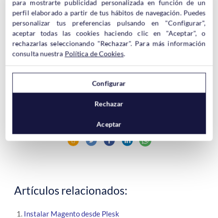
instalación, entre otros.
para mostrarte publicidad personalizada en función de un
perfil elaborado a partir de tus hábitos de navegación. Puedes
personalizar tus preferencias pulsando en "Configurar",
aceptar todas las cookies haciendo clic en "Aceptar", o
rechazarlas seleccionando "Rechazar". Para más información
consulta nuestra
Política de Cookies
.
Puedes comprobar estas prestaciones visitando unos
Configurar
videotutoriales que hemos creado para tí, para que
compruebes en tiempo real la facilidad de esta aplicación
Rechazar
instalando
WordPress
,
Joomla
o
PrestaShop
.
Aceptar
Artículos relacionados:
Instalar Magento desde Plesk