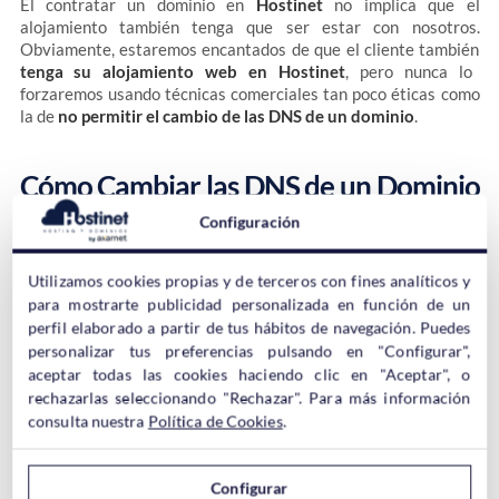
El contratar un dominio en
Hostinet
no implica que el
alojamiento también tenga que ser estar con nosotros.
Obviamente, estaremos encantados de que el cliente también
tenga su alojamiento web en Hostinet
, pero nunca lo
forzaremos usando técnicas comerciales tan poco éticas como
la de
no permitir el cambio de las DNS de un dominio
.
Cómo Cambiar las DNS de un Dominio
en Hostinet
Configuración
Utilizamos cookies propias y de terceros con fines analíticos y
El proceso de cambiar las DNS de un dominio en Hostinet es
para mostrarte publicidad personalizada en función de un
muy sencillo. Sólo necesitamos entrar en el área de clientes de
perfil elaborado a partir de tus hábitos de navegación. Puedes
Hostinet desde
aquí
.
personalizar tus preferencias pulsando en "Configurar",
aceptar todas las cookies haciendo clic en "Aceptar", o
rechazarlas seleccionando "Rechazar". Para más información
Si no tenemos acceso al área de clientes, podemos recuperar
nuestra contraseña desde
consulta nuestra
Política de Cookies
aquí
.
.
Una vez estemos dentro de nuestra área de clientes de
Configurar