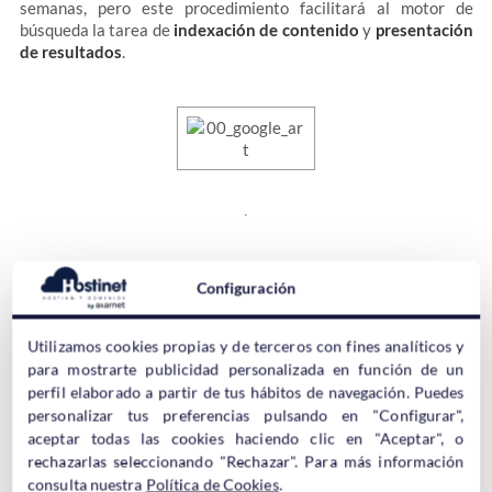
semanas, pero este procedimiento facilitará al motor de
búsqueda la tarea de
indexación de contenido
y
presentación
de resultados
.
¿Te ha gustado este mini-tutorial de agregar una URL en
Configuración
Google? ¿Te ha resultado útil?
Recibe artículos como este y
aprende todo lo relacionado con los dominios y el hosting web
suscribiéndote a nuestras Es sencillo, simplemente introduce
Utilizamos cookies propias y de terceros con fines analíticos y
tu correo electrónico en el popup que verás en pantalla.
para mostrarte publicidad personalizada en función de un
perfil elaborado a partir de tus hábitos de navegación. Puedes
personalizar tus preferencias pulsando en "Configurar",
aceptar todas las cookies haciendo clic en "Aceptar", o
rechazarlas seleccionando "Rechazar". Para más información
Dominios .com .net o .org por 6,95
consulta nuestra
Política de Cookies
.