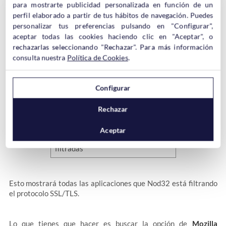
para mostrarte publicidad personalizada en función de un
perfil elaborado a partir de tus hábitos de navegación. Puedes
Pero también puedes dejar activado el filtrado y
deshabilitar el
personalizar tus preferencias pulsando en "Configurar",
filtrado SSL/TL para Thunderbird exclusivamente
, es muy
aceptar todas las cookies haciendo clic en "Aceptar", o
sencillo.
rechazarlas seleccionando "Rechazar". Para más información
consulta nuestra
Política de Cookies
.
Tienes que dejar activada la opción de
Habilitar el filtrado del
protocolo de SSL/TLS
y si miras un poco más abajo verás una
Configurar
opción que dice
Lista de aplicaciones con filtrado SSL/TLS
.
Tienes que hacer click en
Editar
.
Rechazar
Aceptar
Esto mostrará todas las aplicaciones que Nod32 está filtrando
el protocolo SSL/TLS.
Lo que tienes que hacer es buscar la opción de
Mozilla