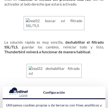
activador al lado derecho que estará activado.
La solución rápida es muy sencilla,
deshabilitar el filtrado
SSL/TLS
, guardar los cambios, reiniciar todo y listo,
Thunderbird volverá a funcionar de manera habitual
.
El problema con esto es que
deshabilitas todo el filtrado
Configuración
SSL/TLS del antivirus
y si trabajas en una empresa no creemos
que le guste mucho que hagas esto al responsable informático
que instaló el antivirus en tu equipo.
Utilizamos cookies propias y de terceros con fines analíticos y