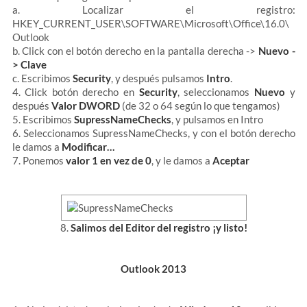
a. Localizar el registro:
HKEY_CURRENT_USER\SOFTWARE\Microsoft\Office\16.0\
Outlook
b. Click con el botón derecho en la pantalla derecha ->
Nuevo -
> Clave
c. Escribimos
Security
, y después pulsamos
Intro
.
4. Click botón derecho en
Security
, seleccionamos
Nuevo
y
después
Valor DWORD
(de 32 o 64 según lo que tengamos)
5. Escribimos
SupressNameChecks
, y pulsamos en Intro
6. Seleccionamos SupressNameChecks, y con el botón derecho
le damos a
Modificar…
7. Ponemos
valor 1 en vez de 0
, y le damos a
Aceptar
8.
Salimos del Editor del registro ¡y listo!
Outlook 2013