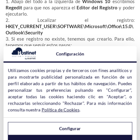
1. Abajo del todo a la izquierda de
Windows 10
escribimos
Regedit
para que nos aparezca el
Editor del Registro
y poder
ejecutarlo.
2. Localizar el registro:
HKEY_CURRENT_USER\SOFTWARE\Microsoft\Office\15.0\
Outlook\Security
3. Si ese registro no existe, tenemos que crearlo. Para ello,
tenemos que seguir estos pasos:
a. Localizar el registro:
Configuración
HKEY_CURRENT_USER\SOFTWARE\Microsoft\Office\15.0\
Outlook
b. Click con el botón derecho en la pantalla derecha ->
Nuevo -
Utilizamos cookies propias y de terceros con fines analíticos y
> Clave
para mostrarte publicidad personalizada en función de un
c. Escribimos
Security
, y después pulsamos
Intro
.
perfil elaborado a partir de tus hábitos de navegación. Puedes
4. Click botón derecho en
Security
, seleccionamos
Nuevo
y
personalizar tus preferencias pulsando en "Configurar",
después
Valor DWORD
(de 32 o 64 según lo que tengamos)
aceptar todas las cookies haciendo clic en "Aceptar", o
5. Escribimos
SupressNameChecks
, y pulsamos en Intro
rechazarlas seleccionando "Rechazar". Para más información
6. Seleccionamos SupressNameChecks, y con el botón derecho
consulta nuestra
Política de Cookies
.
le damos a
Modificar…
7. Ponemos
valor 1 en vez de 0
, y le damos a
Aceptar
8.
Salimos del Editor del registro ¡y listo!
Configurar