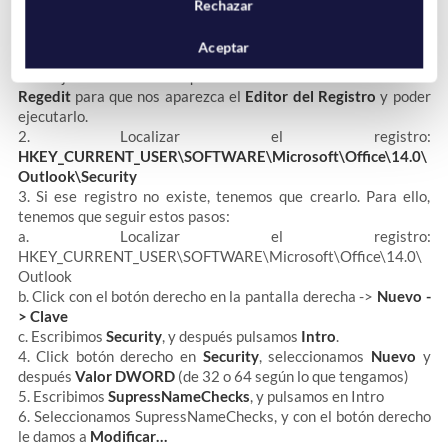
Rechazar
Outlook 2010
Aceptar
1. Abajo del todo a la izquierda de
Windows 10
escribimos
Regedit
para que nos aparezca el
Editor del Registro
y poder
ejecutarlo.
2. Localizar el registro:
HKEY_CURRENT_USER\SOFTWARE\Microsoft\Office\14.0\
Outlook\Security
3. Si ese registro no existe, tenemos que crearlo. Para ello,
tenemos que seguir estos pasos:
a. Localizar el registro:
HKEY_CURRENT_USER\SOFTWARE\Microsoft\Office\14.0\
Outlook
b. Click con el botón derecho en la pantalla derecha ->
Nuevo -
> Clave
c. Escribimos
Security
, y después pulsamos
Intro
.
4. Click botón derecho en
Security
, seleccionamos
Nuevo
y
después
Valor DWORD
(de 32 o 64 según lo que tengamos)
5. Escribimos
SupressNameChecks
, y pulsamos en Intro
6. Seleccionamos SupressNameChecks, y con el botón derecho
le damos a
Modificar…