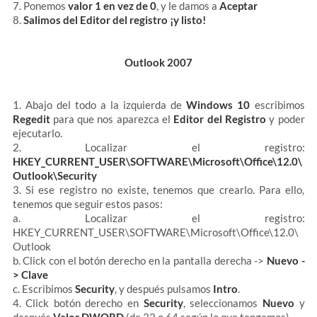
7. Ponemos
valor 1 en vez de 0
, y le damos a
Aceptar
8.
Salimos del Editor del registro ¡y listo!
Outlook 2007
1. Abajo del todo a la izquierda de
Windows 10
escribimos
Regedit
para que nos aparezca el
Editor del Registro
y poder
ejecutarlo.
2. Localizar el registro:
HKEY_CURRENT_USER\SOFTWARE\Microsoft\Office\12.0\
Outlook\Security
3. Si ese registro no existe, tenemos que crearlo. Para ello,
tenemos que seguir estos pasos:
a. Localizar el registro:
HKEY_CURRENT_USER\SOFTWARE\Microsoft\Office\12.0\
Outlook
b. Click con el botón derecho en la pantalla derecha ->
Nuevo -
> Clave
c. Escribimos
Security
, y después pulsamos
Intro
.
4. Click botón derecho en
Security
, seleccionamos
Nuevo
y