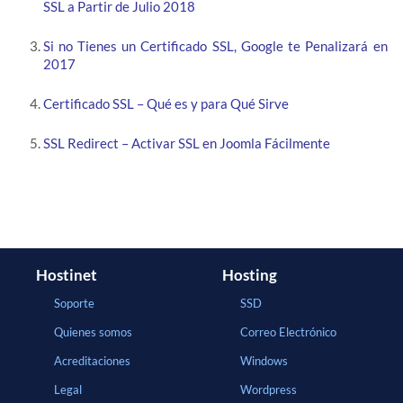
SSL a Partir de Julio 2018
Si no Tienes un Certificado SSL, Google te Penalizará en
2017
Certificado SSL – Qué es y para Qué Sirve
SSL Redirect – Activar SSL en Joomla Fácilmente
Hostinet
Hosting
Soporte
SSD
Quienes somos
Correo Electrónico
Acreditaciones
Windows
Legal
Wordpress