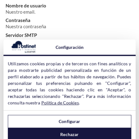
Nombre de usuario
Nuestro email.
Contraseña
Nuestra contraseña
Servidor SMTP
Al igual que el servidor de entrada, el servidor de salida será
Configuración
mail.MiDominio.info
Puerto
El puerto es el
587
.
Utilizamos cookies propias y de terceros con fines analíticos y
para mostrarte publicidad personalizada en función de un
Tipo de Seguridad
perfil elaborado a partir de tus hábitos de navegación. Puedes
De nuevo, al igual que en la configuración del puerto de entrada
marcaremos primeramente la opción de
STARTLS (aceptar
personalizar tus preferencias pulsando en "Configurar",
todos los certificados)
y si tenemos problemas de conexión
aceptar todas las cookies haciendo clic en "Aceptar", o
marcaremos la opción
SSL/TLS (aceptar todos los
rechazarlas seleccionando "Rechazar". Para más información
certificados)
y cambiaremos el puerto por el
465.
consulta nuestra
Política de Cookies
.
Configurar
VERSIÓN
2017
: No hay opción de añadir el
Puerto
ni el
Tipo
Rechazar
de Seguridad.
Y hay que seleccionar la opción
«Exigir inicio