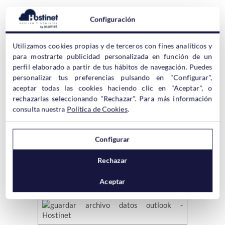
Configuración
Lo primero que tenemos que hacer es crear un
archivo de
datos de Outlook
que se guarde en local. Esto es muy sencillo
Utilizamos cookies propias y de terceros con fines analíticos y
de hacer, sólo tenemos que abrir Outlook e ir a
Inicio > Nuevos
para mostrarte publicidad personalizada en función de un
elementos > Más elementos > Archivo de datos de Outlook…
perfil elaborado a partir de tus hábitos de navegación. Puedes
personalizar tus preferencias pulsando en "Configurar",
aceptar todas las cookies haciendo clic en "Aceptar", o
rechazarlas seleccionando "Rechazar". Para más información
consulta nuestra
Política de Cookies
.
Configurar
Esto nos abrirá una ventana desde donde podemos seleccionar
dónde queremos guardar el archivos. Por defecto Windows 10
lo guarda en
Documentos > Archivos de Outlook
. Podemos
Rechazar
darle el nombre que queramos o dejar el que indica Windows.
Aceptar