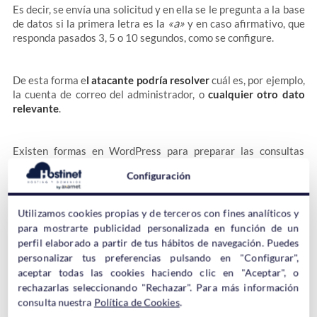
Es decir, se envía una solicitud y en ella se le pregunta a la base
«a»
de datos si la primera letra es la
y en caso afirmativo, que
responda pasados 3, 5 o 10 segundos, como se configure.
De esta forma e
l atacante podría resolver
cuál es, por ejemplo,
la cuenta de correo del administrador, o
cualquier otro dato
relevante
.
Existen formas en WordPress para preparar las consultas
antes de que sean enviadas y que no se pueda explotar esta
Configuración
vulnerabilidad, que es lo que se ha solucionado en las versiones
de parcheadas del plugin
Spam protection, AntiSpam, FireWall
by CleanTalk
.
Utilizamos cookies propias y de terceros con fines analíticos y
para mostrarte publicidad personalizada en función de un
perfil elaborado a partir de tus hábitos de navegación. Puedes
personalizar tus preferencias pulsando en "Configurar",
aceptar todas las cookies haciendo clic en "Aceptar", o
rechazarlas seleccionando "Rechazar". Para más información
Cosas a Tener en Cuenta
consulta nuestra
Política de Cookies
.