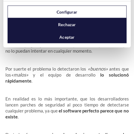
Configurar
Rechazar
Aceptar
Como hemos comentado,
no se ha detectado ningún ataque
real
en el plugin
Spam Protection
, pero eso no quiere decir que
no lo puedan intentar en cualquier momento.
«buenos»
Por suerte el problema lo detectaron los
antes que
«malos»
los
y el equipo de desarrollo
lo solucionó
rápidamente
.
En realidad es lo más importante, que los desarrolladores
lancen parches de seguridad al poco tiempo de detectarse
cualquier problema, ya que
el software perfecto parece que no
existe
.