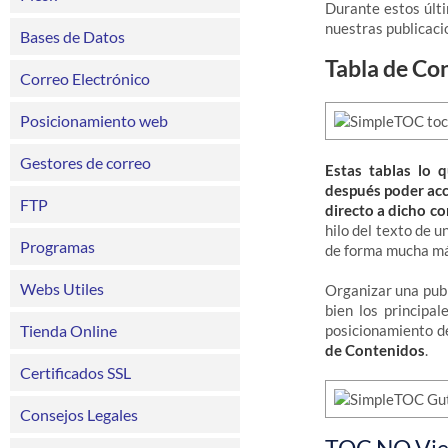
Durante estos últ
nuestras publicaci
Bases de Datos
Tabla de Con
Correo Electrónico
Posicionamiento web
Gestores de correo
Estas tablas lo q
después poder acce
FTP
directo a dicho c
hilo del texto de 
Programas
de forma mucha más
Webs Utiles
Organizar una publ
bien los principa
Tienda Online
posicionamiento de
de Contenidos
.
Certificados SSL
Consejos Legales