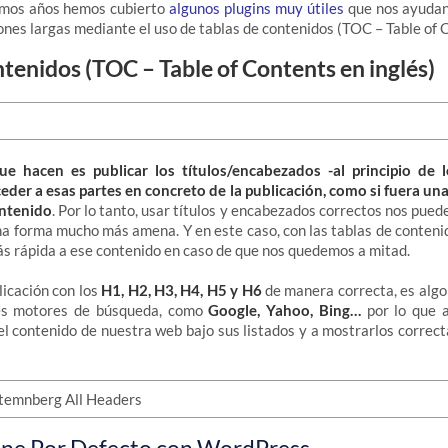
imos años hemos cubierto
algunos plugins muy útiles
que nos ayudan
ones largas mediante el uso de tablas de contenidos (TOC – Table of C
tenidos (TOC – Table of Contents en inglés)
ue hacen es publicar los títulos/encabezados -al principio de l
der a esas partes en concreto de la publicación, como si fuera un
ontenido
. Por lo tanto, usar títulos y encabezados correctos nos pued
una forma mucho más amena. Y en este caso, con las tablas de conteni
 rápida a ese contenido en caso de que nos quedemos a mitad.
icación con los
H1, H2, H3, H4, H5 y H6
de manera correcta, es alg
les motores de búsqueda, como
Google, Yahoo, Bing…
por lo que a
l contenido de nuestra web bajo sus listados y a mostrarlos correc