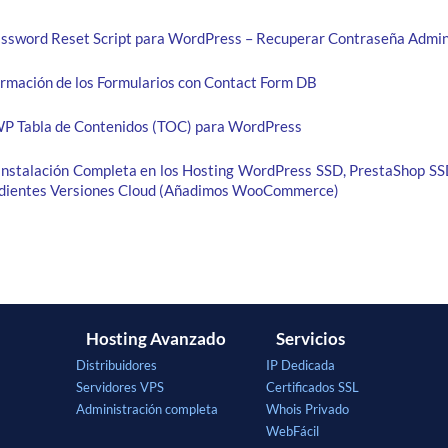
ssword Reset Script para WordPress – Recuperar Contraseña Admin
ormación de los Formularios con Contact Form DB
WP Tabla de Contenidos (TOC) para WordPress
 Instalación Completa en los Hosting WordPress SSD, PrestaShop SS
ndientes Versiones Cloud (Añadimos WooCommerce)
Hosting Avanzado
Servicios
Distribuidores
IP Dedicada
Servidores VPS
Certificados SSL
Administración completa
Whois Privado
WebFácil