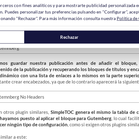
erceros con fines analíticos y para mostrarte publicidad personalizada e
ón. Puedes personalizar tus preferencias pulsando en "Configurar", acept
ccionando "Rechazar". Para más información consulta nuestra
Política de
 que
acceder al editor Gutenberg
de nuestro WordPress. Allí, tan 
 y buscar «SimpleTOC» o simplemente «TOC»
.
Rechazar
emos guardar nuestra publicación antes de añadir el bloque,
tenido de la publicación y recuperando los bloques de títulos y en
inámico con una lista de enlaces a lo mismos en la parte superio
ante crear encabezados, ya que de lo contrario aparecerá la siguient
n otros plugin similares,
SimpleTOC genera el mismo la tabla de c
hayamos puesto al aplicar el bloque para Gutemberg
, lo cual faci
cer ningún tipo de configuración
, como si exigen otros plugins simil
similar a este: