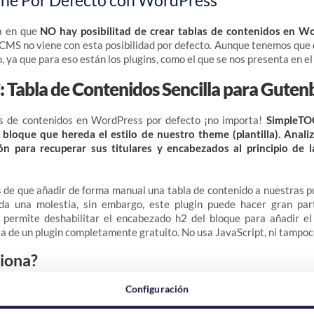
ne Por Defecto con WordPress
a en que
NO hay posibilitad de crear tablas de contenidos en W
el CMS no viene con esta posibilidad por defecto. Aunque tenemos que 
 ya que para eso están los plugins, como el que se nos presenta en el
 Tabla de Contenidos Sencilla para Guten
 de contenidos en WordPress por defecto ¡no importa!
SimpleTOC
bloque que hereda el estilo de nuestro theme (plantilla). Anali
ión para recuperar sus titulares y encabezados al principio de
de que añadir de forma manual una tabla de contenido a nuestras p
da una molestia, sin embargo, este plugin puede hacer gran par
 permite deshabilitar el encabezado h2 del bloque para añadir el
ta de un plugin completamente gratuito. No usa JavaScript, ni tampoc
iona?
Configuración
nstalar el plugin
de la forma habitual a través de la
sección de plu
ra clave
“SimpleTOC”
.