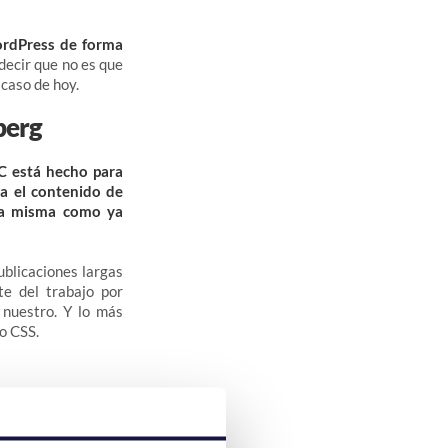
ordPress de forma
decir que no es que
 caso de hoy.
berg
 está hecho para
za el contenido de
 la misma como ya
ublicaciones largas
te del trabajo por
 nuestro. Y lo más
o CSS.
gins de WordPress
,