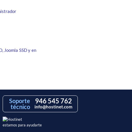
istrador
D, Joomla SSD y en
946 545 762
Soporte
técnico
info@hostinet.com
estamos para ayudarte