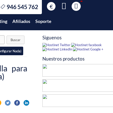
€
946 545 762
€
EUR
ting
Afiliados
Soporte
$
USD
£
GBP
Siguenos
$
MXN
onfigurar Nada)
Nuestros productos
la para
a)