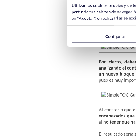
Utilizamos cookies propias y de t
partir de tus hábitos de navegaci
en "Aceptar", o rechazarlas sele
Después, tenemos
añadir un bloque
Configurar
Por cierto, deb
analizando el con
un nuevo bloque d
pues es muy import
Al contrario que e
encabezados que 
al
no tener que ha
El resultado sería 