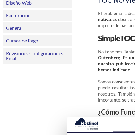
TOC NO Vie
Diseño Web
El problema radic
Facturación
nativa
, es decir, 
importe demasiado,
General
SimpleTOC:
Cursos de Pago
No tenemos Tablas
Revisiones Configuraciones
Gutenberg. Es un 
Email
nuestra publicac
hemos indicado.
Somos conscientes 
puede resultar to
nosotros. También
importante, se tra
¿Cómo Func
Primero, hay que
i
mediante su palab