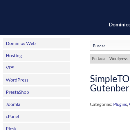
Dominio
Dominios Web
Hosting
Portada
Wordpress
VPS
SimpleTO
WordPress
Gutenberg
PrestaShop
Joomla
Categorias:
Plugins
,
cPanel
Plesk