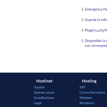
Emergency Pa
Guarda la Inf
Plugin Lucky
Disponible la
sus correspo
Hostinet
Hosting
Soporte
SSD
Quienes somos
Correo Electrónico
Acreditaciones
Windows
Legal
Wordpress