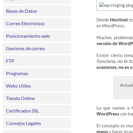
Bases de Datos
Desde
Hostinet
no
Correo Electrónico
en WordPress.
Posicionamiento web
Muchos problemas
versión de WordP
Gestores de correo
Existe cierto tem
FTP
funciona, no lo 
ocasiones, no es u
Programas
Actual
Webs Utiles
Tienda Online
Lo que vamos a h
Certificados SSL
WordPress
con to
Consejos Legales
El concepto es mu
mano
y hacer lo q