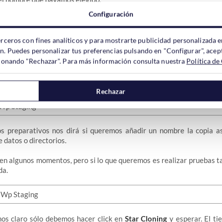
ninstall?
Configuración
rá cualquier clon si desinstalamos el plugin.
erceros con fines analíticos y para mostrarte publicidad personalizada e
ón. Puedes personalizar tus preferencias pulsando en "Configurar", acept
ccionando "Rechazar". Para más información consulta nuestra
Política de
emos que las opciones que tenemos son muy pocas. Solo una, la de
C
dará comienzo a la copia del WordPress.
Rechazar
s preparativos nos dirá si queremos añadir un nombre la copia 
e datos o directorios.
 en algunos momentos, pero si lo que queremos es realizar pruebas t
da.
os claro sólo debemos hacer click en
Star Cloning
y esperar. El t