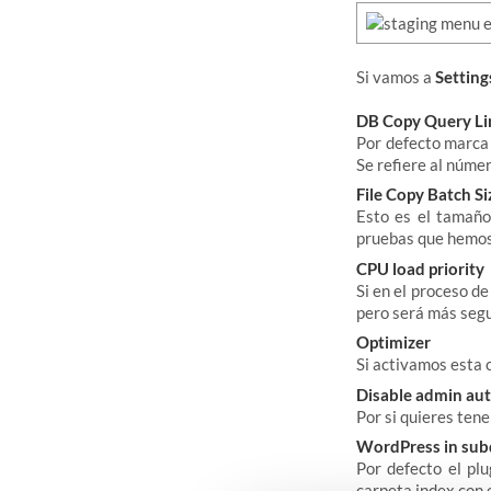
Si vamos a
Setting
DB Copy Query Li
Por defecto marca
Se refiere al númer
File Copy Batch Si
Esto es el tamañ
pruebas que hemos
CPU load priority
Si en el proceso d
pero será más segu
Optimizer
Si activamos esta 
Disable admin aut
Por si quieres ten
WordPress in sub
Por defecto el plu
carpeta index con 