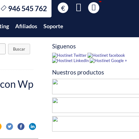
€
946 545 762
€
EUR
ting
Afiliados
Soporte
$
USD
£
GBP
Siguenos
$
MXN
Nuestros productos
s con Wp