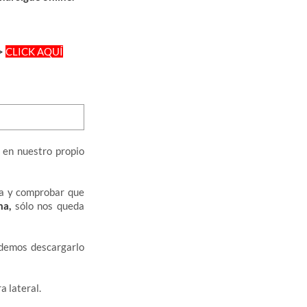
=>
CLICK AQUÍ
 en nuestro propio
pia y comprobar que
ma,
sólo nos queda
demos descargarlo
 lateral.