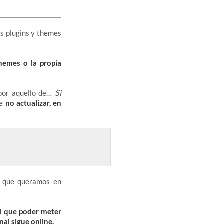
s plugins y themes
themes o la propia
Si
 por aquello de…
ue
no actualizar, en
o que queramos en
el que poder meter
nal sigue online.