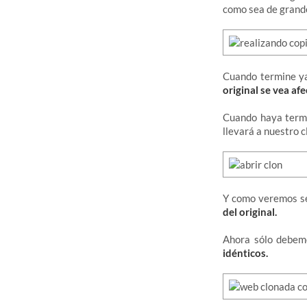
como sea de grande
Cuando termine ya
original se vea af
Cuando haya term
llevará a nuestro 
Y como veremos se
del original.
Ahora sólo debemo
idénticos.