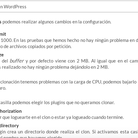
s
podemos realizar algunos cambios en la configuración.
mit
 1000. En las pruebas que hemos hecho no hay ningún problema en de
o de archivos copiados por petición.
ze
buffer
o del
y por defecto viene con 2 MB. Al igual que en el camp
 realizado no hay ningún problema dejándolo en 2 MB.
e clonación tenemos problemas con la carga de CPU, podemos bajarlo
ro.
casilla podemos elegir los plugins que no queramos clonar.
horization
er que loguearte en el clon o estar ya logueado cuando termine.
directory
gin crea un directorio donde realiza el clon. Si activamos esta casi
el nombre que hayamos elegido.