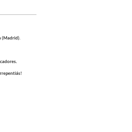
a (Madrid)
.
scadores.
rrepentiás!