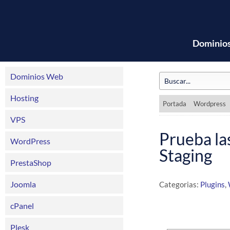
Dominio
Dominios Web
Hosting
Portada
Wordpress
VPS
Prueba la
WordPress
Staging
PrestaShop
Joomla
Categorias:
Plugins
,
cPanel
Plesk