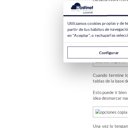
Remove Data on U
Esta opción elimina
Utilizamos cookies propias y de t
partir de tus hábitos de navegaci
en "Aceptar", o rechazarlas sele
Si vamos a
Star
ver
Site
que es la que 
Configurar
Cuando termine lo
tablas de la base d
Esto puede ir bien
idea desmarcar na
Una vez lo tengam