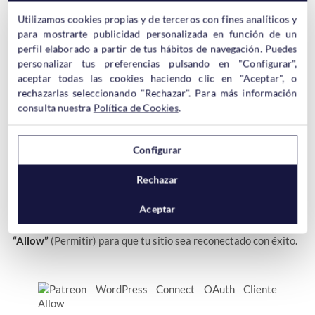
Puedes ir a los ajustes (Patreon Settings) y marcar lo que
necesites, pero antes de ello tienes que
reconectar tu sitio con
Utilizamos cookies propias y de terceros con fines analíticos y
Patreon
con el botón que hay para ello en la parte superior
para mostrarte publicidad personalizada en función de un
(Reconnect site)
, confirmar la reconexión (Confirm
perfil elaborado a partir de tus hábitos de navegación. Puedes
reconnection), y darle a Let’s Start para que se conecte
personalizar tus preferencias pulsando en "Configurar",
WordPress con Patrion. Por lo que es muy importante que
aceptar todas las cookies haciendo clic en "Aceptar", o
tengas la sesión iniciada en Patrion como hemos comentado
rechazarlas seleccionando "Rechazar". Para más información
antes para que el plugin pueda hacer la conexión
consulta nuestra
Política de Cookies
.
correctamente.
Configurar
Rechazar
Aceptar
Después, lo único que tienes que hacer es pulsar en la opción
“Allow”
(Permitir) para que tu sitio sea reconectado con éxito.