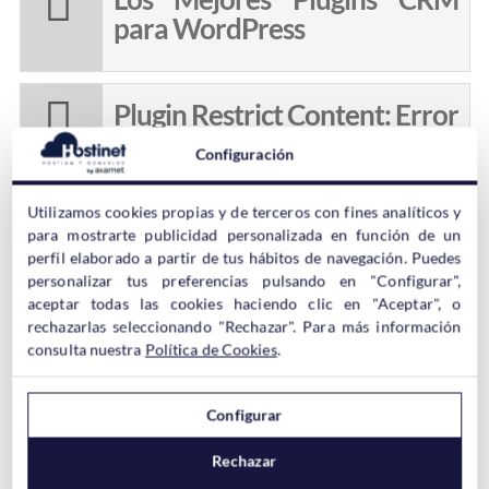
para WordPress
Plugin Restrict Content: Error
Thrown
Configuración
Utilizamos cookies propias y de terceros con fines analíticos y
Los 5 Mejores Plugins para
para mostrarte publicidad personalizada en función de un
Copias de Seguridad en
perfil elaborado a partir de tus hábitos de navegación. Puedes
personalizar tus preferencias pulsando en "Configurar",
WordPress
aceptar todas las cookies haciendo clic en "Aceptar", o
rechazarlas seleccionando "Rechazar". Para más información
consulta nuestra
Política de Cookies
.
Cómo Justificar Texto en
WordPress
Configurar
Rechazar