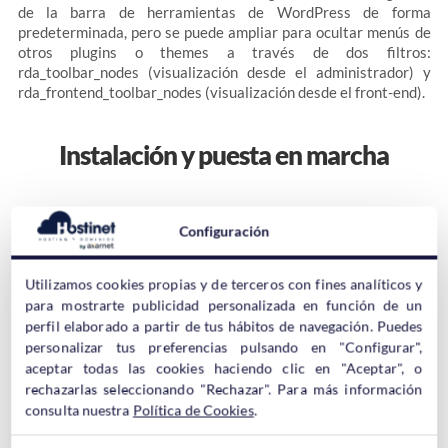
de la barra de herramientas de WordPress de forma
predeterminada, pero se puede ampliar para ocultar menús de
otros plugins o themes a través de dos filtros:
rda_toolbar_nodes (visualización desde el administrador) y
rda_frontend_toolbar_nodes (visualización desde el front-end).
Instalación y puesta en marcha
Remove Dashboard Access se puede instalar fácilmente a
Configuración
través del panel de administración de WordPress, siguiendo
estos pasos:
Utilizamos cookies propias y de terceros con fines analíticos y
para mostrarte publicidad personalizada en función de un
1) Click en
Plugins -> Añadir nuevo
perfil elaborado a partir de tus hábitos de navegación. Puedes
“Palabra clave”
2) En
teclear el nombre del plugin a instalar,
personalizar tus preferencias pulsando en "Configurar",
por ejemplo:
Remove Dashboard Access
aceptar todas las cookies haciendo clic en "Aceptar", o
3) Pulsar en
Instalar ahora
rechazarlas seleccionando "Rechazar". Para más información
4) Por último, click en
Activar
consulta nuestra
Política de Cookies
.