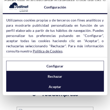
Puedes subir el archivo desde el ordenador o usar una URL si
ya está subido a algún sitio., siendo el tamaña máximo permito
Configuración
200 MB
.
Utilizamos cookies propias y de terceros con fines analíticos y
para mostrarte publicidad personalizada en función de un
perfil elaborado a partir de tus hábitos de navegación. Puedes
personalizar tus preferencias pulsando en "Configurar",
aceptar todas las cookies haciendo clic en "Aceptar", o
rechazarlas seleccionando "Rechazar". Para más información
En la prueba que hicimos, sin modificar ningún ajuste, la
consulta nuestra
Política de Cookies
.
compresión fue insignificante, así que
para sacar partido a la
herramienta deberás realizar algunas configuraciones
previas
.
Configurar
Rechazar
Aceptar
3 – YouCompress