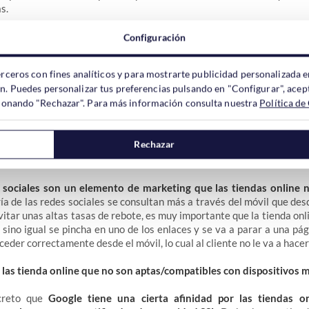
s.
el 60% de los clientes comienzan la compra en un dispositivo, p
Configuración
diferente?
Esto es algo que desconoce la gran mayoría, pero segura
il actualmente es muy sencillo buscar información en cualquier sitio
erceros con fines analíticos y para mostrarte publicidad personalizada e
el pedido parece que todavía se sigue prefiriendo hacerlo des
ón. Puedes personalizar tus preferencias pulsando en "Configurar", acept
de un dispositivo móvil.
ccionando "Rechazar". Para más información consulta nuestra
Política de
specto y funcionalidad similar en los diferentes dispositivos 
clientes. Lo mejor sería que acabaran la compra desde el dispositivo 
Rechazar
co es que importe mucho si al final la compra se efectúa, aun
e al del principio.
 sociales son un elemento de marketing que las tiendas online 
a de las redes sociales se consultan más a través del móvil que de
vitar unas altas tasas de rebote, es muy importante que la tienda onl
 sino igual se pincha en uno de los enlaces y se va a parar a una pá
ceder correctamente desde el móvil, lo cual al cliente no le va a hace
 las tienda online que no son aptas/compatibles con dispositivos 
creto que
Google tiene una cierta afinidad por las tiendas o