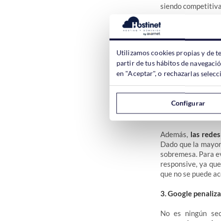
siendo competitiva
¿Sabías que más d
terminan en otro 
navegar con el móv
Utilizamos cookies propias y de t
hora de tramitar 
partir de tus hábitos de navegaci
sobremesa y no des
en "Aceptar", o rechazarlas sele
Proporcionar un a
experiencia de los 
Configurar
pero bueno, tampo
dispositivo diferent
Además,
las redes
Dado que la mayorí
sobremesa.
Para e
responsive, ya que
que no se puede ac
3. Google penaliza
No es ningún se