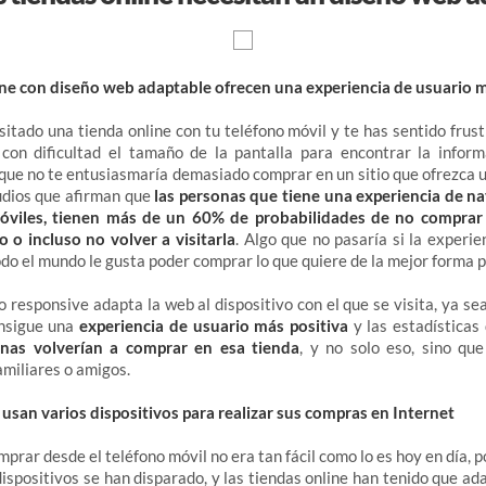
line con diseño web adaptable ofrecen una experiencia de usuario m
sitado una tienda online con tu teléfono móvil y te has sentido frus
 con dificultad el tamaño de la pantalla para encontrar la infor
que no te entusiasmaría demasiado comprar en un sitio que ofrezca u
udios que afirman que
las personas que tiene una experiencia de n
móviles, tienen más de un 60% de probabilidades de no comprar
o o incluso no volver a visitarla
. Algo que no pasaría si la experi
todo el mundo le gusta poder comprar lo que quiere de la mejor forma 
 responsive adapta la web al dispositivo con el que se visita, ya sea
onsigue una
experiencia de usuario más positiva
y las estadística
nas volverían a comprar en esa tienda
, y no solo eso, sino qu
miliares o amigos.
 usan varios dispositivos para realizar sus compras en Internet
rar desde el teléfono móvil no era tan fácil como lo es hoy en día, p
dispositivos se han disparado, y las tiendas online han tenido que ad