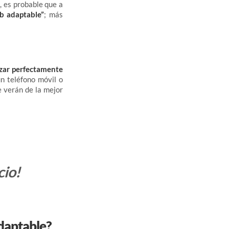
)
, es probable que a
b adaptable”
; más
izar perfectamente
un teléfono móvil o
e verán de la mejor
cio!
adaptable?