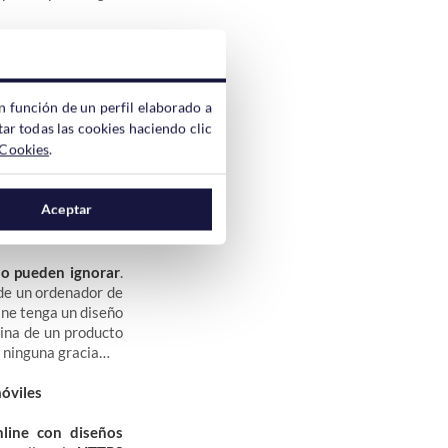
ero continúan o la
mente debido a que
, sin embargo, a la
n función de un perfil elaborado a
de un ordenador de
ar todas las cookies haciendo clic
 Cookies
.
es crucial para la
que la han iniciado,
Aceptar
que sea desde otro
no pueden ignorar
.
sde un ordenador de
ine tenga un diseño
gina de un producto
r ninguna gracia…
móviles
nline con diseños