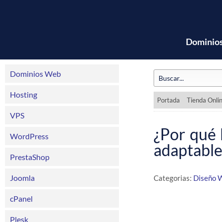
Dominio
Dominios Web
Hosting
Portada
Tienda Onli
VPS
¿Por qué 
WordPress
adaptable
PrestaShop
Joomla
Categorias:
Diseño 
cPanel
Plesk