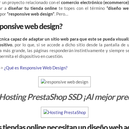
r un proyecto relacionado con el
comercio electrónico (ecommerce
ar a
diseñar tu tienda online
te topes con el término
“diseño we
 por
“responsive web design”
. Pero…
sponsive web design?
écnica capaz de adaptar un sitio web para que este se pueda visual
ositivo
, por lo que, si se accede a dicho sitio desde la pantalla de 
la más grande, las páginas responderán instintivamente
y siempre s
ermita el dispositivo en cuestión.
 ->
¿Qué es Responsive Web Design?
Hosting PrestaShop SSD ¡Al mejor pre
s tiendas online necesitan un diseño web 