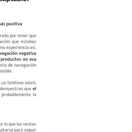
ás positiva
trado por tener que
mación que estabas
na experiencia así.
avegación negativa
 productos en esa
encia de navegación
posible.
 un teléfono móvil,
s demuestran que
el
e probablemente la
or lo que las ventas
aptarse para seguir