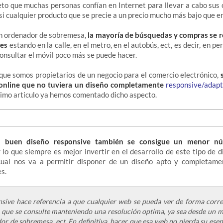
to que muchas personas confían en Internet para llevar a cabo sus
si cualquier producto que se precie a un precio mucho más bajo que en 
un ordenador de sobremesa,
la mayoría de búsquedas y compras se re
les
estando en la calle, en el metro, en el autobús, ect, es decir, en p
consultar el móvil poco más se puede hacer.
 que somos propietarios de un negocio para el comercio electrónico,
s
 online que no tuviera un diseño completamente
responsive/adapt
mimo articulo ya hemos comentado dicho aspecto.
 buen diseño responsive también se consigue un menor nú
r lo que siempre es mejor invertir en el desarrollo de este tipo de 
 cual nos va a permitir disponer de un diseño apto y completame
es.
nsive hace referencia a que cualquier web se pueda ver de forma corre
a que se consulte manteniendo una resolución optima, ya sea desde un mó
dor de sobremesa, ect. En definitiva, hacer que esa web no pierda su ese