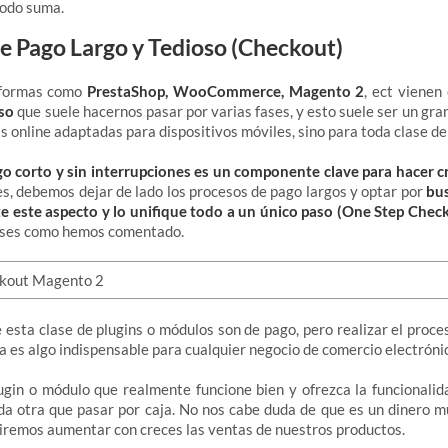
todo suma.
de Pago Largo y Tedioso (Checkout)
taformas como
PrestaShop, WooCommerce, Magento 2
, ect vienen
oso
que suele hacernos pasar por varias fases, y esto suele ser un gra
s online adaptadas para dispositivos móviles, sino para toda clase de
o corto y sin interrupciones es un componente clave para hacer c
ues, debemos dejar de lado los procesos de pago largos y optar por
bus
te este aspecto y lo unifique todo a un único paso (One Step Chec
fases como hemos comentado.
 esta clase de plugins o módulos son de pago, pero realizar el proc
ía es algo indispensable para cualquier negocio de comercio electrónic
ugin o módulo que realmente funcione bien y ofrezca la funcionalid
a otra que pasar por caja. No nos cabe duda de que es un dinero mu
iremos aumentar con creces las ventas de nuestros productos.