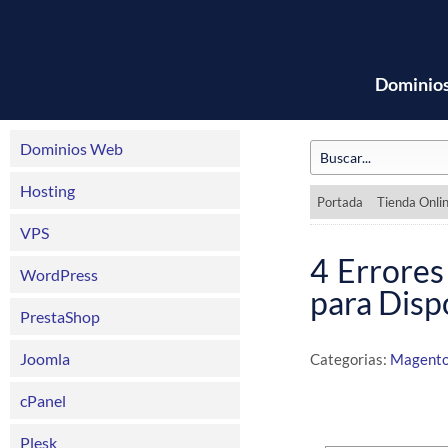
Dominio
Dominios Web
Hosting
Portada
Tienda Onli
VPS
4 Errore
WordPress
para Disp
PrestaShop
Joomla
Categorias:
Magent
cPanel
Plesk