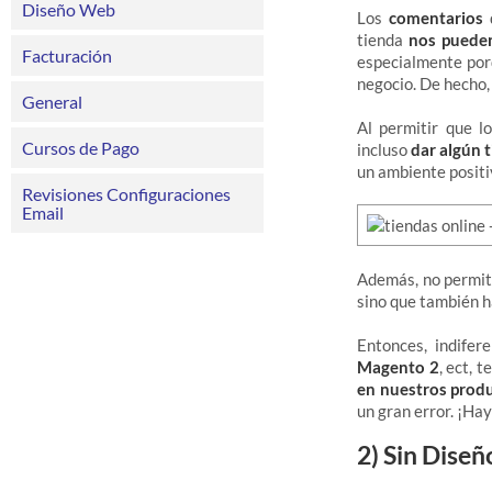
Diseño Web
Los
comentarios
q
tienda
nos pueden
Facturación
especialmente porq
negocio. De hecho,
General
Al permitir que l
Cursos de Pago
incluso
dar algún 
un ambiente positi
Revisiones Configuraciones
Email
Además, no permiti
sino que también h
Entonces, indife
Magento 2
, ect, 
en nuestros prod
un gran error. ¡Hay
2) Sin Dise