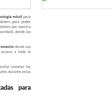
ología móvil
para
 dinero para poder
lientes por nuestra
navidad), donde las
bremente
desde sus
r acceso a toda la
evitar cometer los
viles durante estas
adas para