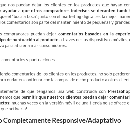
ue nos puedan dejar los clientes en los productos que hayan co
 ayudar a que otros compradores indecisos se decanten tambié
ue el “boca a boca”, junto con el marketing digital, es la mejor mane
 los comentarios son parte del mantenimiento de pequeñas y grande
os compradores puedan dejar
comentarios basados ​​en la experi
tipo de puntuación al producto
a través de sus dispositivos móviles
vo para atraer a más consumidores.
endo comentarios de los clientes en los productos, no solo perder
ará dudar en continuar con la compra de dicho producto a otros client
rentemente de que tengamos una web construida con
PrestaSho
tenemos que
permitir que nuestros clientes puedan dejar comentar
uctos
; muchas veces en la versión móvil de una tienda no se ofrece es
 que activarla!
ño Completamente Responsive/Adaptativo