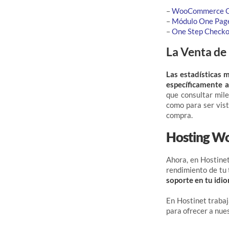
–
WooCommerce O
–
Módulo One Page
–
One Step Checko
La Venta de
Las estadísticas 
específicamente a
que consultar mile
como para ser vist
compra.
Hosting W
Ahora, en Hostine
rendimiento de tu
soporte en tu idi
En Hostinet traba
para ofrecer a nue