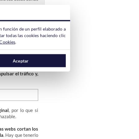
n función de un perfil elaborado a
ar todas las cookies haciendo clic
 Cookies
.
r que se muestra
rte de la misma. De
e pueden necesitar
Aceptar
ulsar el tráfico y,
inal
, por lo que si
hazable.
las webs cortan los
la
. Hay que tenerlo