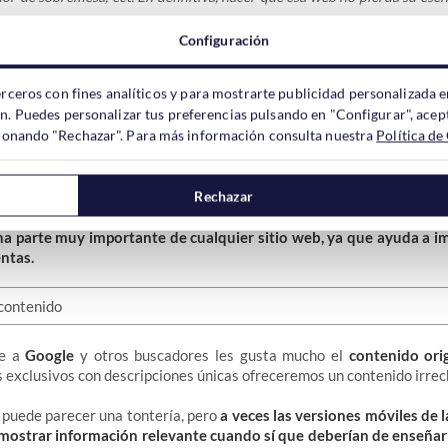
Configuración
Contenidos y/o a Medias
erceros con fines analíticos y para mostrarte publicidad personalizada e
ón. Puedes personalizar tus preferencias pulsando en "Configurar", acept
ccionando "Rechazar". Para más información consulta nuestra
Política de
des campos descriptivos en los productos debemos
verifica
da la información
(todos los textos de los productos) y no solo pa
ompradores con dudas pueden tener acceso a toda la información qu
Rechazar
s.
a parte muy importante de cualquier sitio web, ya que ayuda a imp
entas.
ue a
Google
y otros buscadores les gusta mucho el
contenido orig
exclusivos con descripciones únicas ofreceremos un contenido irrec
 puede parecer una tontería, pero
a veces las versiones móviles de 
 mostrar información relevante cuando sí que deberían de enseñar