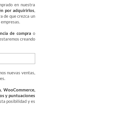
mprado en nuestra
n por adquirirlos
,
ra de que crezca un
s empresas.
encia de compra
o
, estaremos creando
emos nuevas ventas,
es.
p, WooCommerce,
ios y puntuaciones
ta posibilidad y es