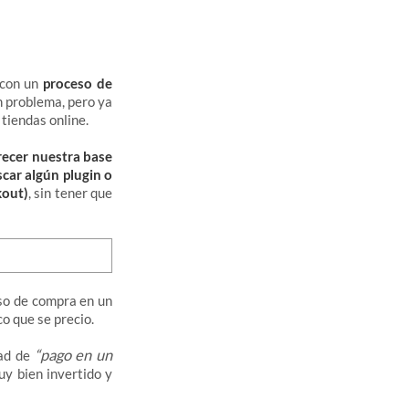
 con un
proceso de
n problema, pero ya
 tiendas online.
recer nuestra base
car algún plugin o
kout)
, sin tener que
eso de compra en un
o que se precio.
“pago en un
ad de
y bien invertido y