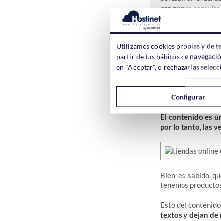
sea que se consulte.
3) Falta de 
Utilizamos cookies propias y de t
partir de tus hábitos de navegaci
en "Aceptar", o rechazarlas sele
Si tenemos gran
correctamente to
esta forma, los c
Configurar
sobre los producto
El contenido es un
por lo tanto, las v
Bien es sabido q
tenemos productos 
Esto del contenido
textos y dejan de