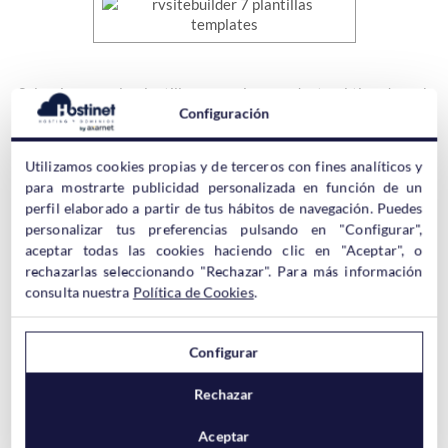
Seleccionamos la plantilla que mejor se adapte al tipo de web
que queremos construir y nos vamos hasta la segunda pestaña
Configuración
Design (Diseño)
, que básicamente se basa en un menú con
7
opciones
a la izquierda:
Utilizamos cookies propias y de terceros con fines analíticos y
para mostrarte publicidad personalizada en función de un
perfil elaborado a partir de tus hábitos de navegación. Puedes
personalizar tus preferencias pulsando en "Configurar",
aceptar todas las cookies haciendo clic en "Aceptar", o
rechazarlas seleccionando "Rechazar". Para más información
consulta nuestra
Política de Cookies
.
1) Website
Configurar
En este apartado hay dos pestañas:
Font
y
Background
.
Rechazar
Aceptar
En Font se puede escoger el tamaño de las letras (Font Size), así