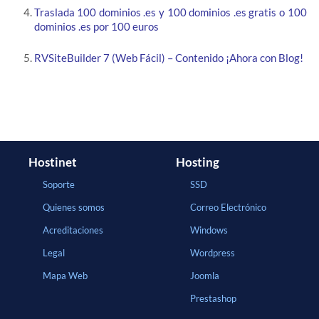
Traslada 100 dominios .es y 100 dominios .es gratis o 100
dominios .es por 100 euros
RVSiteBuilder 7 (Web Fácil) – Contenido ¡Ahora con Blog!
Hostinet
Hosting
Soporte
SSD
Quienes somos
Correo Electrónico
Acreditaciones
Windows
Legal
Wordpress
Mapa Web
Joomla
Prestashop