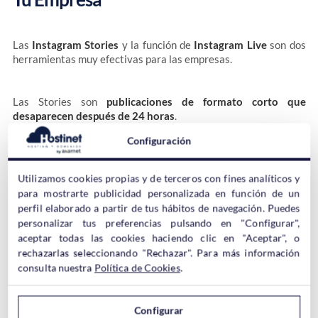
Las
Instagram Stories
y la función de
Instagram Live
son dos
herramientas muy efectivas para las empresas.
Las Stories son
publicaciones de formato corto que
desaparecen después de 24 horas
.
Configuración
Son perfectas para compartir contenido rápido y atractivo,
como actualizaciones de productos, detrás de cámaras o
Utilizamos cookies propias y de terceros con fines analíticos y
testimonios de clientes.
para mostrarte publicidad personalizada en función de un
perfil elaborado a partir de tus hábitos de navegación. Puedes
personalizar tus preferencias pulsando en "Configurar",
Por otro lado,
Instagram Live
permite a las empresas
aceptar todas las cookies haciendo clic en "Aceptar", o
interactuar en tiempo real
con sus seguidores.
rechazarlas seleccionando "Rechazar". Para más información
consulta nuestra
Política de Cookies
.
Esto puede ser especialmente útil para
realizar
demostraciones de productos
, sesiones de preguntas y
Configurar
respuestas, o incluso eventos virtuales.