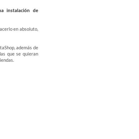
a instalación de
acerlo en absoluto,
staShop, además de
das que se quieran
tiendas.