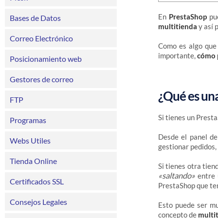
En
PrestaShop
pue
Bases de Datos
multitienda
y así 
Correo Electrónico
Como es algo que 
importante,
cómo p
Posicionamiento web
Gestores de correo
¿Qué es un
FTP
Si tienes un Prest
Programas
Desde el panel de 
Webs Utiles
gestionar pedidos,
Tienda Online
Si tienes otra tien
«saltando»
entre 
Certificados SSL
PrestaShop que ten
Consejos Legales
Esto puede ser muy
concepto de
multi