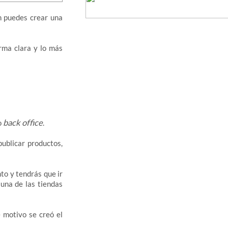
én puedes crear una
rma clara y lo más
back office
o
.
publicar productos,
nto y tendrás que ir
una de las tiendas
e motivo se creó el