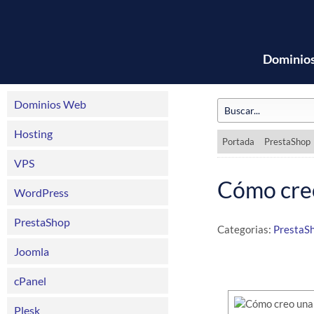
Dominio
Dominios Web
Hosting
Portada
PrestaShop
VPS
Cómo creo
WordPress
PrestaShop
Categorias:
PrestaS
Joomla
cPanel
Plesk