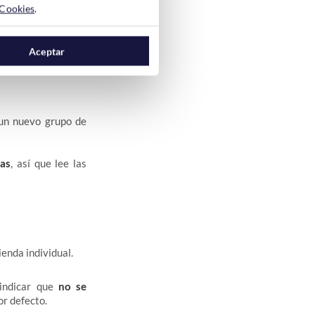
 Cookies
.
Aceptar
 un nuevo grupo de
das
, así que lee las
ienda individual.
 indicar que
no se
or defecto.