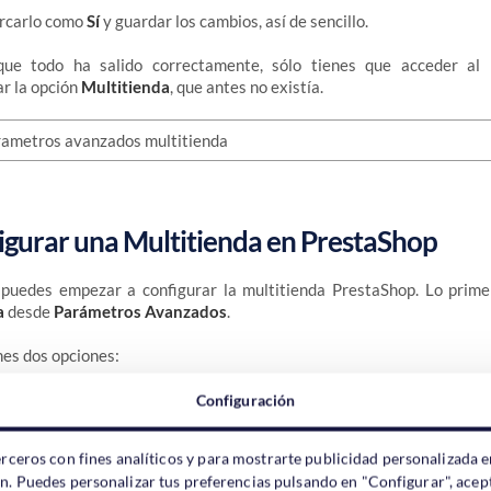
arcarlo como
Sí
y guardar los cambios, así de sencillo.
ue todo ha salido correctamente, sólo tienes que acceder a
r la opción
Multitienda
, que antes no existía.
gurar una Multitienda en PrestaShop
puedes empezar a configurar la multitienda PrestaShop. Lo prime
a
desde
Parámetros Avanzados
.
nes dos opciones:
rupo de tienda
Es la primera opción que tienes. Puedes elegir si las
Configuración
ductos o los clientes y luego añadir otras tiendas al grupo.
nda
erceros con fines analíticos y para mostrarte publicidad personalizada e
 crear una nueva tienda para añadirla al grupo que hayas creado o 
ón. Puedes personalizar tus preferencias pulsando en "Configurar", acept