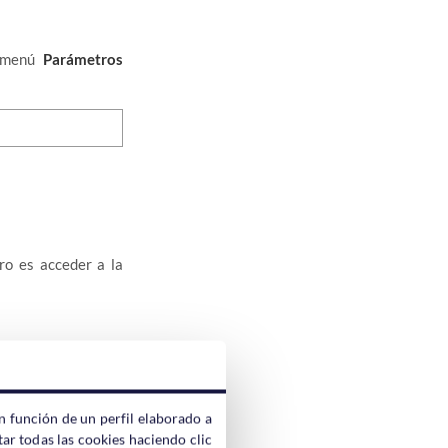
l menú
Parámetros
ro es acceder a la
 tiendas compartirán
n función de un perfil elaborado a
al que ya estuviera
ar todas las cookies haciendo clic