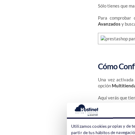
Sólo tienes que m
Para comprobar q
Avanzados
y busca
Cómo Confi
Una vez activada 
opción
Multitiend
Aquí verás que tie
Añadir un nuevo g
el stock de los pro
Añadir nueva tie
Utilizamos cookies propias y de t
Después tienes que
partir de tus hábitos de navegaci