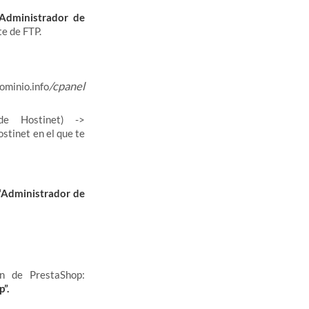
Administrador de
te de FTP.
/cpanel
ominio.info
e Hostinet) ->
stinet en el que te
“Administrador de
n de PrestaShop:
”.