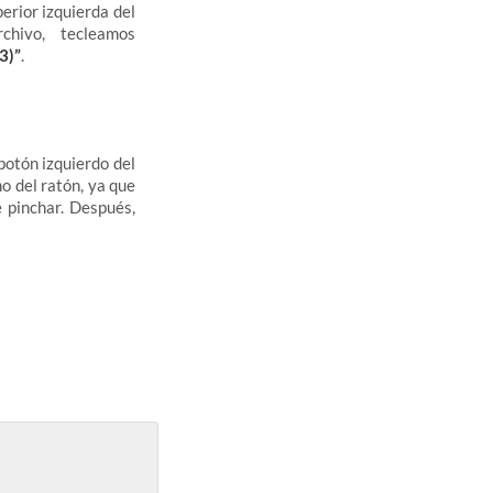
perior izquierda del
hivo, tecleamos
3)”
.
 botón izquierdo del
o del ratón, ya que
e pinchar. Después,