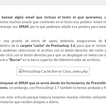
s
banear algún email que incluya el texto el que queramos
, 
ibimos muchos emails que contienen en el texto esa palabra “email m
mensaje sea
SPAM
, por lo que podemos añadir esa palabra para ban
zar una prueba de envío de spam, debemos asegurarnos de
 dentro de la
carpeta “cache” de Prestashop 1.6,
para que el siste
llo podemos seleccionar el archivo con el botón derecho del ratón 
ndo click con el botón derecho para que se desplegué un menú con l
rle a
“Borrar”
en la barra superior del Administrador de archivos.
 bloquear el SPAM que se envía desde los formularios de PrestaSh
iores
, sin embargo, con PrestaShop 1.7 también lo hemos probado y 
er este artículo porque todavía tenemos muchos clientes utilizand
mularios que reciben ataques a diario.