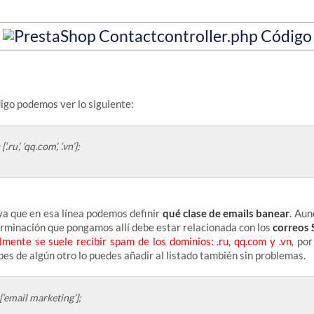
digo podemos ver lo siguiente:
ru’, ‘qq.com’, ‘.vn’];
 ya que en esa línea podemos definir
qué clase de emails banear
. Au
erminación que pongamos allí debe estar relacionada con los
correos
ente se suele recibir spam de los dominios: .ru, qq.com y .vn
, po
ibes de algún otro lo puedes añadir al listado también sin problemas.
‘email marketing’];