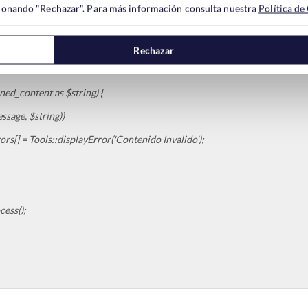
ccionando "Rechazar". Para más información consulta nuestra
Política de
 Tools::displayError('Este Email NO está Permitido');
Rechazar
content as $string) {
ge, $string))
 Tools::displayError('Contenido Invalido');
ess();