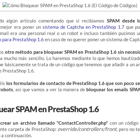
do algún artículo comentando que si recibíamos
SPAM desde lo
 mejor era poner un
sistema de Captcha en PrestaShop 1.7
que pud
email era una personal real o un robot e incluso también pusimos u
o para PrestaShop 1.6
en caso de no querer poner un sistema de Capt
mos
otro método para bloquear SPAM en PrestaShop 1.6 sin necesi
a mucho más sencillo. Lo haremos mediante lo que hemos bautiza
que básicamente se trata de un código que tenemos que añadir a un 
e PrestaShop 1.6.
éis
los formularios de contacto de PrestaShop 1.6 que son poco s
robots
, así que vamos a ver la manera de
bloquear los emails SPA
ear SPAM en PrestaShop 1.6
e
crear un archivo llamado "ContactController.php"
con un código 
override/controllers/front
ente carpeta de PrestaShop:
, pero no t
 a continuación.