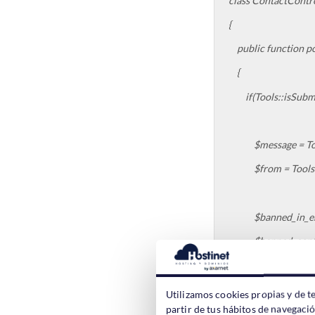
class ContactContr
{
public function po
{
if(Tools::isSubmit
$message = Tools:
$from = Tools::g
$banned_in_email = 
$banned_content 
foreach ($banned_
Utilizamos cookies propias y de t
partir de tus hábitos de navegaci
if(strstr($from,