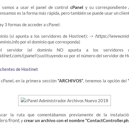
l vamos a usar el panel de control
cPanel
y su correspondiente
pensamos es la forma más rápida, pero también se puede usar un clien
y 3 formas de acceder a cPanel:
https://www.
inio (si apunta a los servidores de Hostinet): ->
mid
minio.info por el dominio que corresponda)
l servidor (el dominio NO apunta a los servidores d
ostinet.com/cpanel
(sustituyendo xx por el número del servidor de Ho
 clientes de Hostinet
 cPanel, en la primera sección
“ARCHIVOS”
, tenemos la opción del
uscar la ruta que comentábamos previamente de la instalació
lers/front
, y
crear un archivo con el nombre “ContactController.php