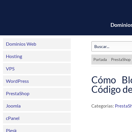
Dominio
Dominios Web
Hosting
Portada
PrestaShop
VPS
Cómo Bl
WordPress
Código de
PrestaShop
Joomla
Categorias:
PrestaS
cPanel
Plesk