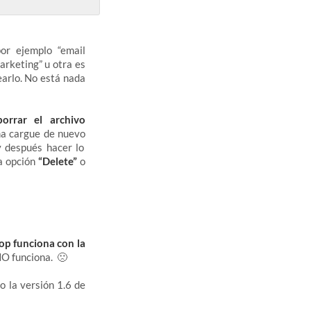
por ejemplo “email
arketing” u otra es
earlo. No está nada
borrar el archivo
ma cargue de nuevo
y después hacer lo
a opción
“Delete”
o
op funciona con la
NO funciona. 🙁
o la versión 1.6 de