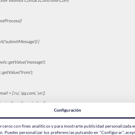
oller extends ContactControllerCore
stProcess()
('submitMessage')) {
:getValue('message');
etValue('from');
[‘.ru’, ‘qq.com’, ‘.vn’];
= [‘email marketing’];
Configuración
in_email as $string) {
erceros con fines analíticos y para mostrarte publicidad personalizada e
ón. Puedes personalizar tus preferencias pulsando en "Configurar", acept
 $string))