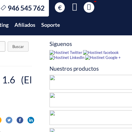
€
946 545 762
€
EUR
ting
Afiliados
Soporte
$
USD
£
GBP
Siguenos
$
MXN
Nuestros productos
1.6 (El