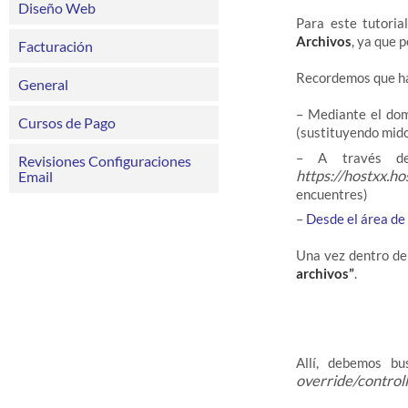
Diseño Web
Para este tutoria
Archivos
, ya que 
Facturación
Recordemos que ha
General
– Mediante el dom
Cursos de Pago
(sustituyendo mido
– A través de
Revisiones Configuraciones
https://hostxx.h
Email
encuentres)
–
Desde el área de
Una vez dentro de
archivos”
.
Allí, debemos b
override/control