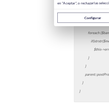
en "Aceptar", o rechazarlas sele
$this->errors[] =
}
Configurar
foreach ($banned_
if(strstr($messa
$this->errors[] =
}
}
parent::postProc
}
}