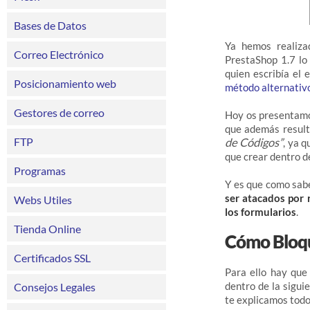
Bases de Datos
Ya hemos realiza
Correo Electrónico
PrestaShop 1.7 lo
quien escribía el 
Posicionamiento web
método alternativ
Gestores de correo
Hoy os presenta
que además result
FTP
de Códigos”
, ya 
que crear dentro d
Programas
Y es que como sab
ser atacados por 
Webs Utiles
los formularios
.
Tienda Online
Cómo Bloqu
Certificados SSL
Para ello hay qu
dentro de la sigui
Consejos Legales
te explicamos todo