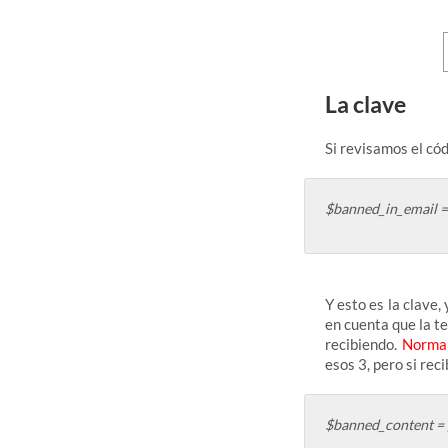
La clave
Si revisamos el có
$banned_in_email = [‘.
Y esto es la clave,
en cuenta que la t
recibiendo.
Normalm
esos 3, pero si rec
$banned_content = [