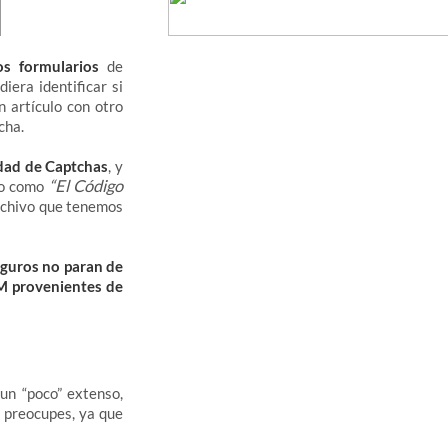
s formularios
de
iera identificar si
n artículo con otro
cha.
dad de Captchas
, y
“El Código
do como
archivo que tenemos
eguros no paran de
M provenientes de
un “poco” extenso,
e preocupes, ya que