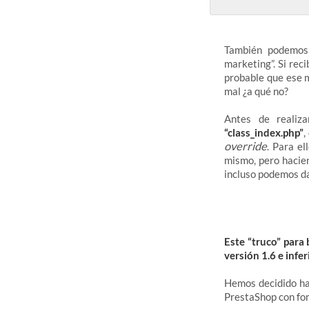
También podemo
marketing”. Si rec
probable que ese 
mal ¿a qué no?
Antes de reali
“class_index.php”
,
override
. Para e
mismo, pero hacie
incluso podemos da
Este “truco” para
versión 1.6 e infer
Hemos decidido hac
PrestaShop con for