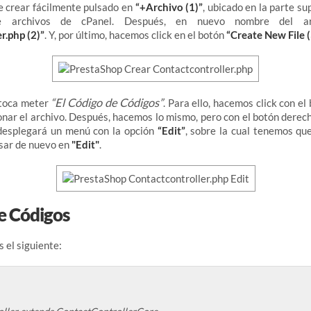
e crear fácilmente pulsado en
“+Archivo (1)”
, ubicado en la parte su
de archivos de cPanel. Después, en nuevo nombre del arc
r.php (2)”
. Y, por último, hacemos click en el botón
“Create New File (
“El Código de Códigos”
 toca meter
. Para ello, hacemos click con el
onar el archivo. Después, hacemos lo mismo, pero con el botón derech
desplegará un menú con la opción
“Edit”
, sobre la cual tenemos qu
sar de nuevo en
"Edit"
.
e Códigos
s el siguiente: