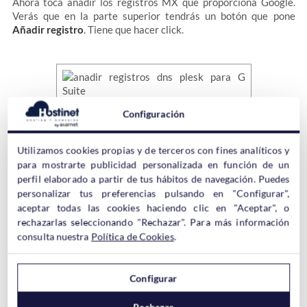
Ahora toca añadir los registros MX que proporciona Google.
Verás que en la parte superior tendrás un botón que pone
Añadir registro
. Tiene que hacer click.
Configuración
En la nueva ventana que se abrirá, verás un menú desplegable
Utilizamos cookies propias y de terceros con fines analíticos y
en la linea
Tipo de Registro
. Por efecto verás una
«A»
, pero
para mostrarte publicidad personalizada en función de un
tenemos que seleccionar
«MX»
.
perfil elaborado a partir de tus hábitos de navegación. Puedes
personalizar tus preferencias pulsando en "Configurar",
En la siguiente linea,
Dominio de Correo
, lo dejaremos en
aceptar todas las cookies haciendo clic en "Aceptar", o
blanco. Si, en blanco. NO te preocupes por eso.
rechazarlas seleccionando "Rechazar". Para más información
consulta nuestra
Política de Cookies
.
La tercera linea es importante,
«Servidor de intercambio de
correo»
, aquí tienes que poner el primero de los registros que
Configurar
Google te ha dado, que será
ASPMX.L.GOOGLE.COM
.
Rechazar