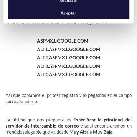
Como te hemos comentado antes, los registros MX que pide
Aceptar
Google para
G Suite
son 5 y los puedes encontrar en
este
enlace
, pero si no los cambian, serán los siguientes:
ASPMX.L.GOOGLE.COM
ALT1.ASPMX.L.GOOGLE.COM
ALT2.ASPMX.L.GOOGLE.COM
ALT3.ASPMX.L.GOOGLE.COM
ALT4.ASPMX.L.GOOGLE.COM
Así que copiamos el primer registro y lo pegamos en el campo
correspondiente.
La último que nos pregunta es
Especificar la prioridad del
servidor de intercambio de correo
y aquí encontraremos un
menú desplegable que va desde
Muy Alta
a
Muy Baja
.