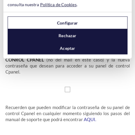
consulta nuestra
Política de Cookies
.
caracteres. Cuando eliges una nueva contraseña, asegúrate de
que no esté relacionada con tus contraseñas anteriores.
Configurar
Una vez que haya logueado en Webmail
es probable que el
panel le solicite que se loguee en Cpanel
Rechazar
e incluso que
modifique la contraseña si hace más de un año que no ha
accedido al mismo. El procedimiento en este caso es el mismo y
Aceptar
tan solo deben indicar la contraseña actual
DEL PANEL DE
CONROL CPANEL
(no del mail en este caso) y la nueva
contraseña que desean para acceder a su panel de control
Cpanel.
Recuerden que pueden modificar la contraseña de su panel de
control Cpanel en cualquier momento siguiendo los pasos del
manual de soporte que podrá encontrar
AQUI.