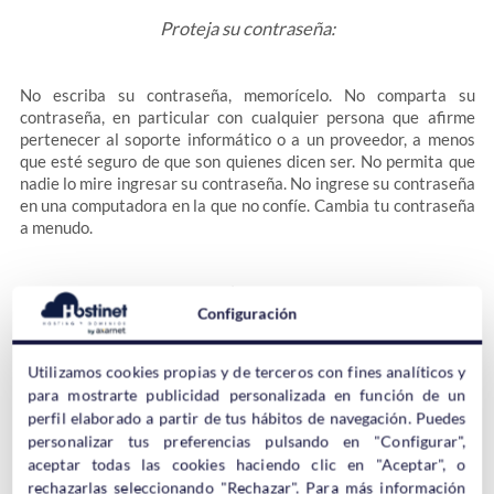
Proteja su contraseña:
No escriba su contraseña, memorícelo. No comparta su
contraseña, en particular con cualquier persona que afirme
pertenecer al soporte informático o a un proveedor, a menos
que esté seguro de que son quienes dicen ser. No permita que
nadie lo mire ingresar su contraseña. No ingrese su contraseña
en una computadora en la que no confíe. Cambia tu contraseña
a menudo.
Consejos para elegir una contraseña:
Configuración
El sistema intenta evitar contraseñas particularmente
Utilizamos cookies propias y de terceros con fines analíticos y
inseguras, pero no es infalible. Crea tu contraseña sabiamente.
para mostrarte publicidad personalizada en función de un
No utilice palabras que estén en un diccionario, nombres o
perfil elaborado a partir de tus hábitos de navegación. Puedes
información personal (por ejemplo, su fecha de nacimiento o
personalizar tus preferencias pulsando en "Configurar",
número de teléfono). Evita patrones simples. En cambio, use
aceptar todas las cookies haciendo clic en "Aceptar", o
letras mayúsculas y minúsculas, números y símbolos.
rechazarlas seleccionando "Rechazar". Para más información
Asegúrese de que su contraseña tenga al menos ocho